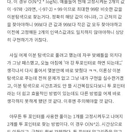
다. 이 경우 O(N^2 * logN). 예를들어 현재 고정시켜둔 2개의 값
이 -97와 -2라면, -(-97-2) = 99 이므로 최대한 99랑 비슷한 값을
이분탐색으로 찾는거다. 정확히 해당 값이 아니라, 그 근처의 값
을 찾아야하니 99보다 큰 값과 99보다 작은 값 모두 찾아야하고
이전에 고정해둔 2개의 인덱스값과도 일치하지 않아야하니 상당
히 구현하기가 귀찮다.
사실 어제 이분 탐색으로 풀려고 했는데 자꾸 맞왜틀을 외치다
가 그냥 패스했고, 오늘 아침에 '아 걍 투포인터로 하면 되는데;;'
생각나서 다시 풀어서 몇분만에 바로 맞췄다 ㅋㅋ. 이론상 이분
탐색으로 푸는데 전혀 문제가 없고 그냥 내가 구현을 실수한거겠
고, 이분 탐색으로 시간초과도 안 뜰 시간복잡도다보니 투 포인터
라는 더 쉽고 효율적인 방법이 있는데도 다른 방법을 어제 바로
생각하지 못하게 됐던 것 같다. 이후엔 주의해야할 것 같다.
아무튼 투 포인터를 사용한 풀이는 1개를 고정시켜두고 나머지
2개를 투 포인터로 찾는 방법이다. 이 경우 O(N^2). 시간상으로
도 이득이고, 구현도 훨씬 간편하다. 투 포인터 알고리즘을 알고