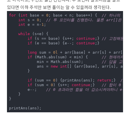
있다면 이하 주석만 보면 풀이는 알 수 있을꺼라 생각된다.
for
 (
int
 base = 
0
; base < n; base++) {	
// 하나의 값
int
 s = 
0
;	
// 투 포인터를 진행한다. 물론 arr[]은 이
int
 e = n-
1
;

while
 (s<e) {

if
 (s == base) {s++; 
continue
;}	
// 고정해둔값
if
 (e == base) {e--; 
continue
;}

long
 sum = 
0l
 + arr[base] + arr[s] + arr[e];

if
 (Math.abs(sum) < min) {	
// 현재까지 
            min = Math.abs(sum);	
// 답을 교체한
            ans = 
new
int
[] {arr[base], arr[s], arr[e
        }

if
 (sum == 
0
) {printAns(ans); 
return
;}	
// 
if
 (sum < 
0
) {s++; 
continue
;}	
// 합이 0 미
        e--;	
// 0 초과라면 합을 더 감소시켜야하니 e--
    }

}

printAns(ans);