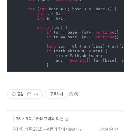
for
 (
int
 base = 
0
; base < n; base++) {

int
 s = 
0
;

int
 e = n-
1
;

while
 (s<e) {

if
 (s == base) {s++; 
continue
;}

if
 (e == base) {e--; 
continue
;}

long
 sum = 
0l
 + arr[base] + arr[s] +
if
 (Math.abs(sum) < min) {

                    min = Math.abs(sum);

                    ans = 
new
int
[] {arr[base], arr[
                }

if
 (sum == 
0
) {printAns(ans); 
return
if
 (sum < 
0
) {s++; 
continue
;}

                e--;

            }

        }

공감
구독하기
        printAns(ans);

    }

private
void
printAns
(
int
[] ans)
{

'
PS
>
BOJ
' 카테고리의 다른 글
        Arrays.sort(ans);

        System.out.println(ans[
0
] + 
" "
 + ans[
1
] + 
"
[자바] 백준 2015 - 수들의 합 4 (java)
2024.04.03
(1)
    }
