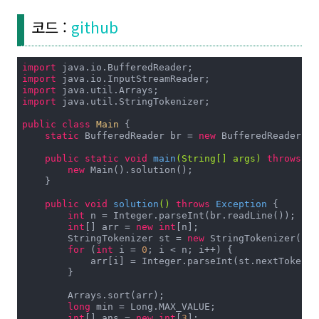
코드 :
github
import
import
import
import
 java.util.StringTokenizer;

public
class
Main
{

static
 BufferedReader br = 
new
 BufferedReader(
ne
public
static
void
main
(String[] args)
throws
 Ex
new
 Main().solution();

    }

public
void
solution
()
throws
 Exception 
{

int
 n = Integer.parseInt(br.readLine());

int
[] arr = 
new
int
[n];

        StringTokenizer st = 
new
 StringTokenizer(br.
for
 (
int
 i = 
0
; i < n; i++) {

            arr[i] = Integer.parseInt(st.nextToken())
        }

        Arrays.sort(arr);

long
 min = Long.MAX_VALUE;

int
[] ans = 
new
int
[
3
];
