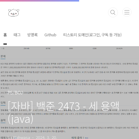
본문 바로가기
홈
태그
방명록
Github
티스토리 도메인(로그인, 구독 등 가능)
PS/BOJ
[자바] 백준 2473 - 세 용액
(java)
by Nahwasa
2024. 3. 20.