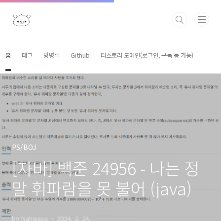
본문 바로가기
홈
태그
방명록
Github
티스토리 도메인(로그인, 구독 등 가능)
PS/BOJ
[자바] 백준 24956 - 나는 정
말 휘파람을 못 불어 (java)
by Nahwasa
2024. 2. 24.