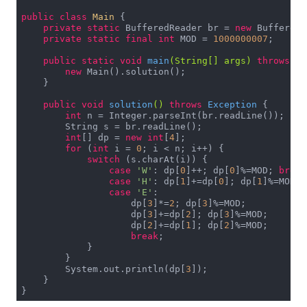
public
class
Main
{

private
static
 BufferedReader br = 
new
 BufferedR
private
static
final
int
 MOD = 
1000000007
;

public
static
void
main
(String[] args)
throws
 Ex
new
 Main().solution();

    }

public
void
solution
()
throws
 Exception 
{

int
 n = Integer.parseInt(br.readLine());

        String s = br.readLine();

int
[] dp = 
new
int
[
4
];

for
 (
int
 i = 
0
; i < n; i++) {

switch
 (s.charAt(i)) {

case
'W'
: dp[
0
]++; dp[
0
]%=MOD; 
break
case
'H'
: dp[
1
]+=dp[
0
]; dp[
1
]%=MOD; 
case
'E'
:

                    dp[
3
]*=
2
; dp[
3
]%=MOD;

                    dp[
3
]+=dp[
2
]; dp[
3
]%=MOD;

                    dp[
2
]+=dp[
1
]; dp[
2
]%=MOD;

break
;

            }

        }

        System.out.println(dp[
3
]);

    }

}