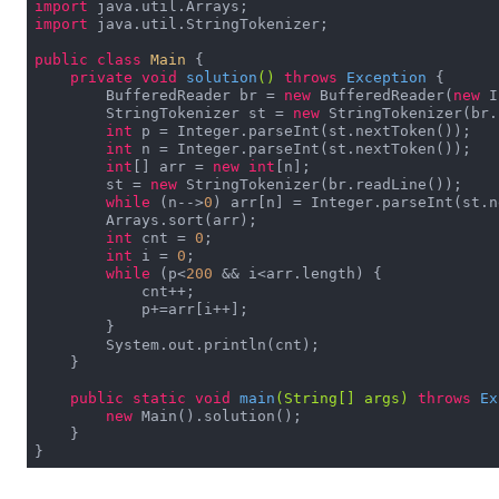
import
import
 java.util.StringTokenizer;

public
class
Main
{

private
void
solution
()
throws
 Exception 
{

        BufferedReader br = 
new
 BufferedReader(
new
 I
        StringTokenizer st = 
new
 StringTokenizer(br.
int
 p = Integer.parseInt(st.nextToken());

int
 n = Integer.parseInt(st.nextToken());

int
[] arr = 
new
int
[n];

        st = 
new
 StringTokenizer(br.readLine());

while
 (n-->
0
) arr[n] = Integer.parseInt(st.n
        Arrays.sort(arr);

int
 cnt = 
0
;

int
 i = 
0
;

while
 (p<
200
 && i<arr.length) {

            cnt++;

            p+=arr[i++];

        }

        System.out.println(cnt);

    }

public
static
void
main
(String[] args)
throws
 Ex
new
 Main().solution();

    }

}