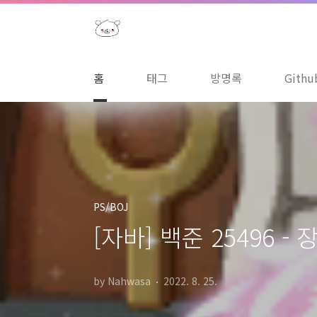
본문 바로가기
홈
태그
방명록
Githu
PS/BOJ
[자바] 백준 25496 - 
by Nahwasa
2022. 8. 25.