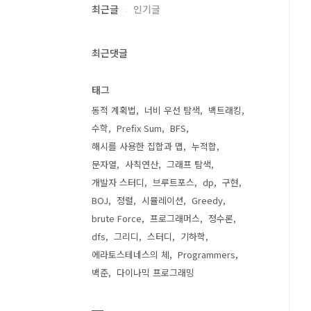
최근글
인기글
최근댓글
태그
동적 계획법
너비 우선 탐색
백트래킹
수학
Prefix Sum
BFS
해시를 사용한 집합과 맵
누적합
문자열
사칙연산
그래프 탐색
개발자 스터디
브루트포스
dp
구현
BOJ
정렬
시뮬레이션
Greedy
brute Force
프로그래머스
정수론
dfs
그리디
스터디
기하학
에라토스테네스의 체
Programmers
백준
다이나믹 프로그래밍