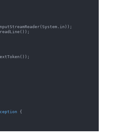
nputStreamReader(System.in));

readLine());

extToken());

ception 
{
