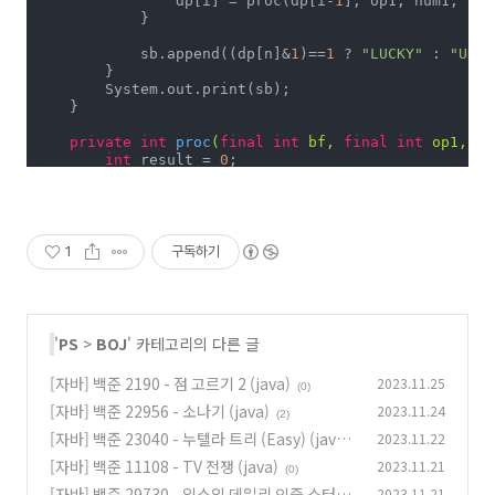
                dp[i] = proc(dp[i-
1
], op1, num1, op2
            }

            sb.append((dp[n]&
1
)==
1
 ? 
"LUCKY"
 : 
"UNLU
        }

        System.out.print(sb);

    }

private
int
proc
(
final
int
 bf, 
final
int
 op1, 
fi
int
 result = 
0
;

for
 (
int
 i = 
0
; i <= 
6
; i++) {

if
 ((bf&(
1
<<i)) == 
0
) 
continue
;

int
 tmp = i;

if
 (op1 == 
0
) tmp+=num1;

1
구독하기
else
 tmp*=num1;

            result |= 
1
<<(tmp%
7
);

            tmp = i;

if
 (op2 == 
0
) tmp+=num2;

'
PS
>
BOJ
' 카테고리의 다른 글
else
 tmp*=num2;

            result |= 
1
<<(tmp%
7
);

[자바] 백준 2190 - 점 고르기 2 (java)
2023.11.25
(0)
        }

return
 result;

[자바] 백준 22956 - 소나기 (java)
2023.11.24
(2)
    }

[자바] 백준 23040 - 누텔라 트리 (Easy) (java)
2023.11.22
}
[자바] 백준 11108 - TV 전쟁 (java)
2023.11.21
(0)
(0)
[자바] 백준 29730 - 임스의 데일리 인증 스터디
2023.11.21