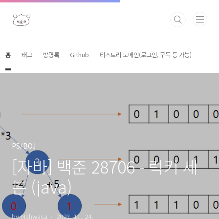
본문 바로가기
홈
태그
방명록
Github
티스토리 도메인(로그인, 구독 등 가능)
PS/BOJ
[자바] 백준 28706 - 럭키 세
븐 (java)
by Nahwasa
2023. 11. 24.