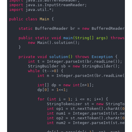
import
import
import
 java.util.*;

public
class
Main
{

static
 BufferedReader br = 
new
 BufferedReader(
ne
public
static
void
main
(String[] args)
throws
 Ex
new
 Main().solution();

    }

private
void
solution
()
throws
 Exception 
{

int
 t = Integer.parseInt(br.readLine());

        StringBuilder sb = 
new
 StringBuilder();

while
 (t-->
0
) {

int
 n = Integer.parseInt(br.readLine());

int
[] dp = 
new
int
[n+
1
];

            dp[
0
] = 
1
<<
1
;

for
 (
int
 i = 
1
; i <= n; i++) {

                StringTokenizer st = 
new
 StringToken
int
 op1 = st.nextToken().charAt(
0
) =
int
 num1 = Integer.parseInt(st.nextT
int
 op2 = st.nextToken().charAt(
0
) =
int
 num2 = Integer.parseInt(st.nextT