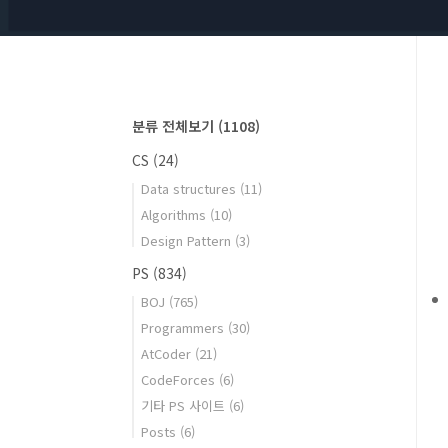
분류 전체보기
(1108)
CS
(24)
Data structures
(11)
Algorithms
(10)
Design Pattern
(3)
PS
(834)
BOJ
(765)
Programmers
(30)
AtCoder
(21)
CodeForces
(6)
기타 PS 사이트
(6)
Posts
(6)