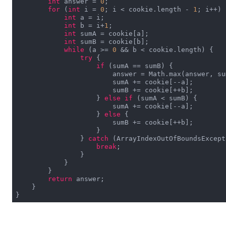
int
 answer = 
0
;

for
 (
int
 i = 
0
; i < cookie.length - 
1
; i++) {
int
 a = i;

int
 b = i+
1
;

int
 sumA = cookie[a];

int
 sumB = cookie[b];

while
 (a >= 
0
 && b < cookie.length) {

try
 {

if
 (sumA == sumB) {

                        answer = Math.max(answer, sum
                        sumA += cookie[--a];

                        sumB += cookie[++b];

                    } 
else
if
 (sumA < sumB) {

                        sumA += cookie[--a];

                    } 
else
 {

                        sumB += cookie[++b];

                    }

                } 
catch
 (ArrayIndexOutOfBoundsExcept
break
;

                }

            }

        }

return
 answer;

    }

}