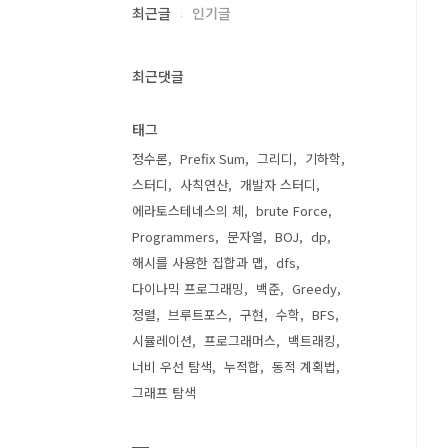
최근글
인기글
최근댓글
태그
정수론
Prefix Sum
그리디
기하학
스터디
사칙연산
개발자 스터디
에라토스테네스의 체
brute Force
Programmers
문자열
BOJ
dp
해시를 사용한 집합과 맵
dfs
다이나믹 프로그래밍
백준
Greedy
정렬
브루트포스
구현
수학
BFS
시뮬레이션
프로그래머스
백트래킹
너비 우선 탐색
누적합
동적 계획법
그래프 탐색