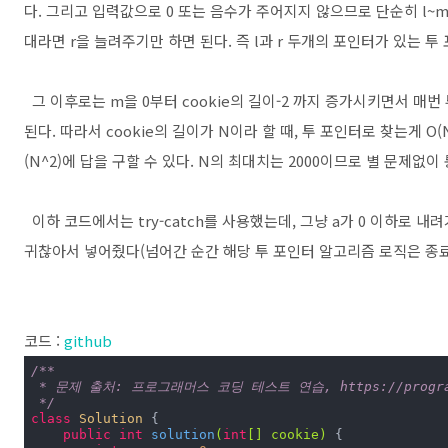
다. 그리고 입력값으로 0 또는 음수가 주어지지 않으므로 단순히 l~m의
대라면 r을 늘려주기만 하면 된다. 즉 l과 r 두개의 포인터가 있는 투
그 이후로는 m을 0부터 cookie의 길이-2 까지 증가시키면서 매
된다. 따라서 cookie의 길이가 N이라 할 때, 투 포인터로 찾는게 O(
(N^2)에 답을 구할 수 있다. N의 최대치는 2000이므로 별 문제없이
이하 코드에서는 try-catch를 사용했는데, 그냥 a가 0 이하로 
귀찮아서 넣어줬다(넘어간 순간 해당 투 포인터 알고리즘 로직은 종료
코드 :
github
/**

 * 문제 출처: 프로그래머스 코딩 테스트 연습, https://programme
 */
class
Solution
{

public
int
solution
(
int
[] cookie)
{
