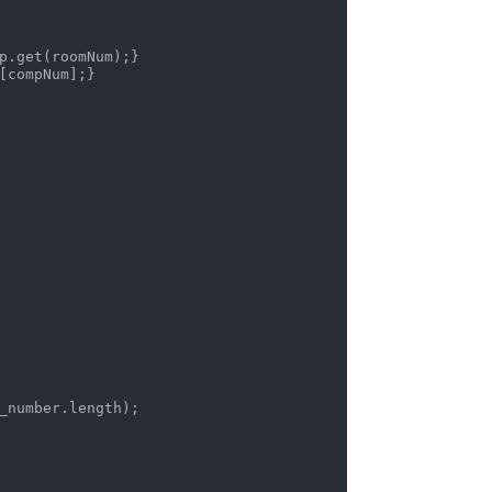
p.get(roomNum);}

[compNum];}

_number.length);
