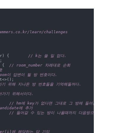
rs.co.kr/learn/challenges

[] room_number) {	
// k는 쓸 일 없다.


; i < room_number.length; i++) {	
// room_number 차례대로 순회
호
dRoom이 답변이 될 방 번호이다.
<>();	

적용하기 위해 지나온 방 번호들을 기억해둘꺼다. 
아가기 위해서이다.
sKey(selectedRoom)) {	
// hm에 key가 없다면 그대로 그 방에 들어갈 수 있고, 존재한
candidate에 추가
              selectedRoom = hm.get(selectedRoom);	
// 들어갈 수 있는 방이 나올때까지 다음방으로 이동
mber[i]에 해당하는 답 기입