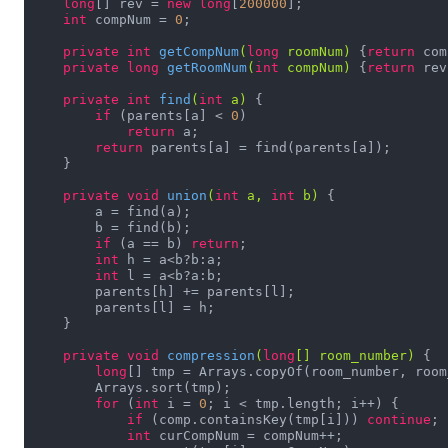
long
[] rev = 
new
long
[
200000
];

int
 compNum = 
0
;

private
int
getCompNum
(
long
 roomNum)
{
return
 com
private
long
getRoomNum
(
int
 compNum)
{
return
 rev
private
int
find
(
int
 a)
{

if
 (parents[a] < 
0
)

return
 a;

return
 parents[a] = find(parents[a]);

    }

private
void
union
(
int
 a, 
int
 b)
{

        a = find(a);

        b = find(b);

if
 (a == b) 
return
;

int
 h = a<b?b:a;

int
 l = a<b?a:b;

        parents[h] += parents[l];

        parents[l] = h;

    }

private
void
compression
(
long
[] room_number)
{

long
[] tmp = Arrays.copyOf(room_number, room
        Arrays.sort(tmp);

for
 (
int
 i = 
0
; i < tmp.length; i++) {

if
 (comp.containsKey(tmp[i])) 
continue
;

int
 curCompNum = compNum++;
