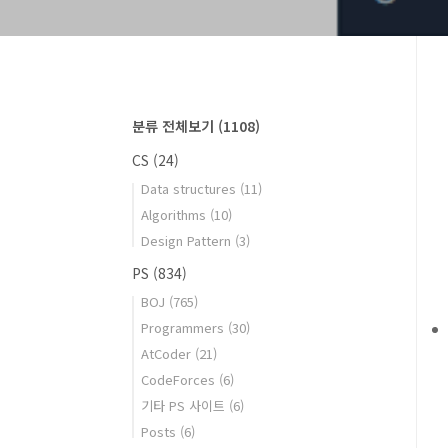
분류 전체보기
(1108)
CS
(24)
Data structures
(11)
Algorithms
(10)
Design Pattern
(3)
PS
(834)
BOJ
(765)
Programmers
(30)
AtCoder
(21)
CodeForces
(6)
기타 PS 사이트
(6)
Posts
(6)