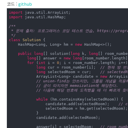
코드 :
github
import
import
 java.util.HashMap;

/**

 * 문제 출처: 프로그래머스 코딩 테스트 연습, https://programme
 */
class
Solution
{

    HashMap<Long, Long> hm = 
new
 HashMap<>();

public
long
[] solution(
long
 k, 
long
long
[] answer = 
new
long
[room_number.length];
for
 (
int
 i = 
0
long
 cur = room_number[i];	
// 현재 방 번
long
 selectedRoom = cur;	
// selecte
            ArrayList<Long> candidate = 
new
 ArrayList
// union-find는 안쓰지만, 그룹핑 개념을 
// 굳이 따지자면 memoization에 해당한다. 
// 다음에 해당 번호에 도착했을 때 더 빠르게 찾
while
 (hm.contain
                candidate.add(selectedRoom);	
// 
  
            }

            candidate.add(selectedRoom);

            answer[i] = selectedRoom;	
// room_nu