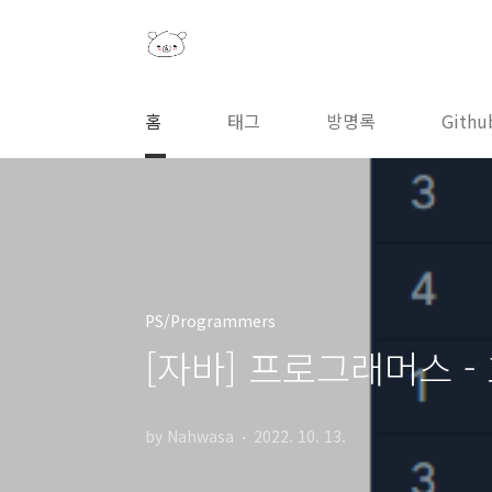
본문 바로가기
홈
태그
방명록
Githu
PS/Programmers
[자바] 프로그래머스 - 호
by Nahwasa
2022. 10. 13.