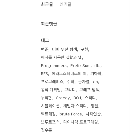
최근글
인기글
최근댓글
태그
백준
너비 우선 탐색
구현
해시를 사용한 집합과 맵
Programmers
Prefix Sum
dfs
BFS
에라토스테네스의 체
기하학
프로그래머스
수학
문자열
dp
동적 계획법
그리디
그래프 탐색
누적합
Greedy
BOJ
스터디
시뮬레이션
개발자 스터디
정렬
백트래킹
brute Force
사칙연산
브루트포스
다이나믹 프로그래밍
정수론