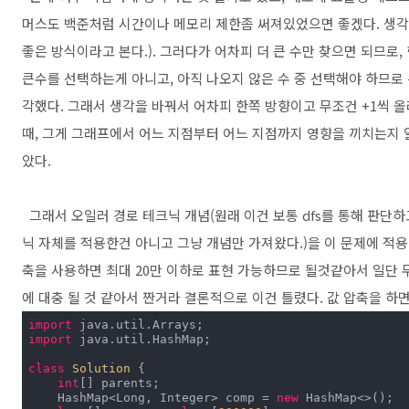
머스도 백준처럼 시간이나 메모리 제한좀 써져있었으면 좋겠다. 생각
좋은 방식이라고 본다.). 그러다가 어차피 더 큰 수만 찾으면 되므로
큰수를 선택하는게 아니고, 아직 나오지 않은 수 중 선택해야 하므
각했다. 그래서 생각을 바꿔서 어차피 한쪽 방향이고 무조건 +1씩 
때, 그게 그래프에서 어느 지점부터 어느 지점까지 영향을 끼치는지 
았다.
그래서 오일러 경로 테크닉 개념(원래 이건 보통 dfs를 통해 판단하
닉 자체를 적용한건 아니고 그냥 개념만 가져왔다.)을 이 문제에 적용하기
축을 사용하면 최대 20만 이하로 표현 가능하므로 될것같아서 일단 무
에 대충 될 것 같아서 짠거라 결론적으로 이건 틀렸다. 값 압축을 하면
import
import
 java.util.HashMap;

class
Solution
{

int
[] parents;

    HashMap<Long, Integer> comp = 
new
 HashMap<>();
