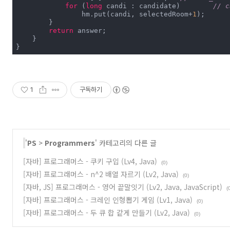
for
 (
long
 candi : candidate)	
// 
                hm.put(candi, selectedRoom+
1
);

        }

return
 answer;

    }

}
1
구독하기
'
PS
>
Programmers
' 카테고리의 다른 글
[자바] 프로그래머스 - 쿠키 구입 (Lv4, Java)
(0)
[자바] 프로그래머스 - n^2 배열 자르기 (Lv2, Java)
(0)
[자바, JS] 프로그래머스 - 영어 끝말잇기 (Lv2, Java, JavaScript)
(
[자바] 프로그래머스 - 크레인 인형뽑기 게임 (Lv1, Java)
(0)
[자바] 프로그래머스 - 두 큐 합 같게 만들기 (Lv2, Java)
(0)