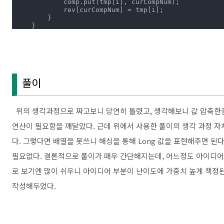
            comp.put(tmp[i], curCompNum);

            rev[curCompNum] = tmp[i];

        }

    }

public
long
[] solution(
long
 k, 
long
[] room_numbe
        compression(room_number);

        parents = 
new
int
[compNum+
1
];

        Arrays.fill(parents, -
1
);

풀이
long
[] answer = 
new
long
[room_number.length];
for
 (
int
 i = 
0
; i < room_number.length; i++) 
int
 cur = getCompNum(room_number[i]);

            answer[i] = getRoomNum(find(cur));

위의 생각과정으로 짜고보니 당연히 틀렸고, 생각해보니 값 압축한걸 
            union(cur, cur+
1
);

        }

연산이 필요함을 깨달았다. 근데 위에서 사용한 풀이의 생각 과정 자체
return
 answer;

    }

다. 그렇다면 배열을 못쓰니 해싱을 통해 Long 값을 표현해주면 된다.
}
필요없다. 결론적으로 풀이가 매우 간단해지는데, 어느정도 아이디어가
로 보기엔 많이 쉬우니 아이디어 부분이 난이도에 가중치 높게 책정된
작성해두었다.