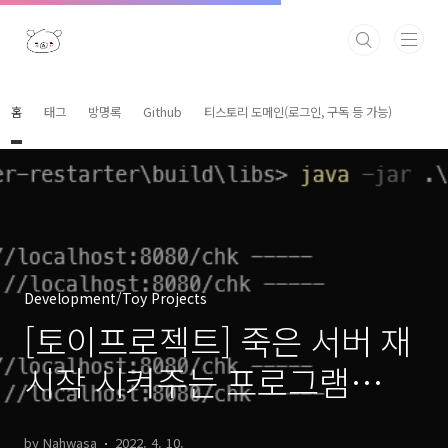
본문 바로가기
홈
태그
방명록
Github
티스토리 도메인(로그인, 구독 등 가능)
Development/Toy Projects
[토이프로젝트] 죽은 서버 재
시작 시켜주는 프로그램
(dead-server-restarter)
by Nahwasa
2022. 4. 10.