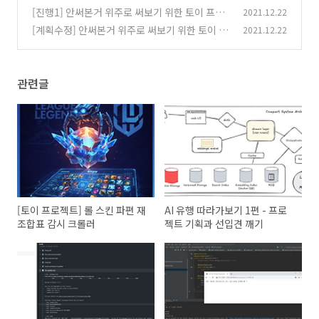
젝트
[진행1] 안써본거 위주로 써보기 위한 토이 프로
2021.12.22
(2)
젝트
[계획수정] 안써본거 위주로 써보기 위한 토이 프
2021.12.22
(0)
로젝트
(0)
관련글
[토이 프로젝트] 롤 스킨 파편 재
AI 유행 따라가보기 1편 - 프로
조합표 감시 크롤러
젝트 기획과 선입견 깨기