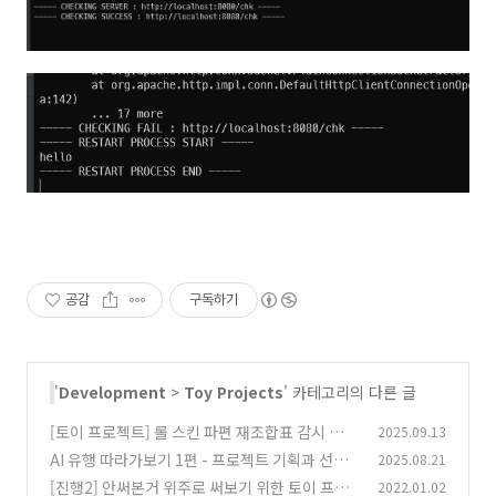
공감
구독하기
'
Development
>
Toy Projects
' 카테고리의 다른 글
[토이 프로젝트] 롤 스킨 파편 재조합표 감시 크롤
2025.09.13
러
AI 유행 따라가보기 1편 - 프로젝트 기획과 선입
2025.08.21
(0)
견 깨기
[진행2] 안써본거 위주로 써보기 위한 토이 프로
2022.01.02
(3)