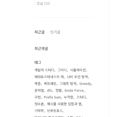
잡글
(33)
최근글
인기글
최근댓글
태그
개발자 스터디
그리디
시뮬레이션
에라토스테네스의 체
너비 우선 탐색
백준
백트래킹
그래프 탐색
Greedy
문자열
dfs
정렬
brute Force
구현
Prefix Sum
누적합
스터디
정수론
해시를 사용한 집합과 맵
기하학
브루트포스