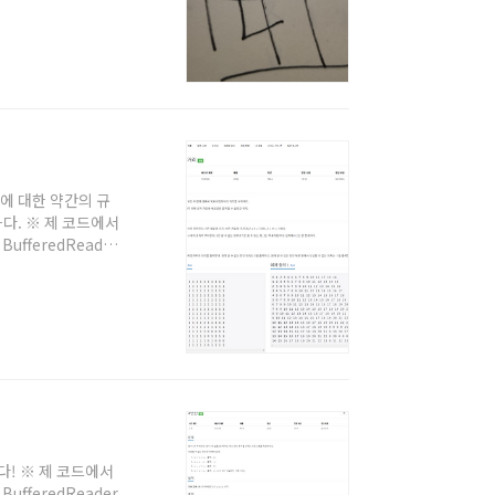
 문제가 좋은 것 같
래프 BFS' 글을 참고
면 모든 경우의 수를
래프에 대한 약간의 규
다. ※ 제 코드에서
ufferedReader
고해주세요. 백준을 자
시는 분들도 보시는걸
표지점에서 모든 지점
 알면 그냥 목표지
있다! ※ 제 코드에서
ufferedReader