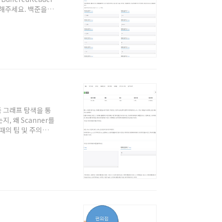
고해주세요. 백준을 자
시는 분들도 보시는걸
을 참고해보자. 우선
이후 *, +, / 뭘 해
냥 버..
리즘 그래프 탐색을 통
, 왜 Scanner를
 때의 팁 및 주의점'
 자바로 풀 때의 팁
FS 알고리즘 (너비
 수 있다. 글로 설
0 - 불 켜져있음 :