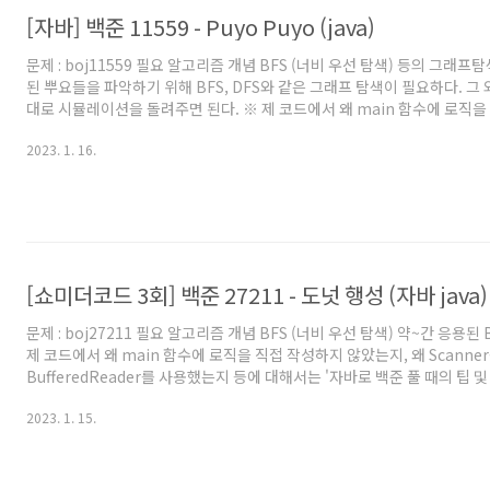
[자바] 백준 11559 - Puyo Puyo (java)
문제 : boj11559 필요 알고리즘 개념 BFS (너비 우선 탐색) 등의 그래프
된 뿌요들을 파악하기 위해 BFS, DFS와 같은 그래프 탐색이 필요하다. 그
대로 시뮬레이션을 돌려주면 된다. ※ 제 코드에서 왜 main 함수에 로직을
는지, 왜 Scanner를 쓰지 않고 BufferedReader를 사용했는지 등에 대
2023. 1. 16.
풀 때의 팁 및 주의점' 글을 참고해주세요. 백준을 자바로 풀어보려고 시작
에서 자바로 풀 때의 팁을 원하시는 분들도 보시는걸 추천드립니다. 풀이 
면 BFS 글을 봐보자. 시뮬레이션으로 생각해본다면 다음의 과정을 진행하면 된
개이상의 뿌요들을 없앤다. 없앨..
[쇼미더코드 3회] 백준 27211 - 도넛 행성 (자바 java)
문제 : boj27211 필요 알고리즘 개념 BFS (너비 우선 탐색) 약~간 응용된 
제 코드에서 왜 main 함수에 로직을 직접 작성하지 않았는지, 왜 Scanne
BufferedReader를 사용했는지 등에 대해서는 '자바로 백준 풀 때의 팁 
해주세요. 백준을 자바로 풀어보려고 시작하시는 분이나, 백준에서 자바로 
2023. 1. 15.
는 분들도 보시는걸 추천드립니다. 풀이 BFS를 모른다면 'BFS 알고리즘 (너
열 BFS, 그래프 BFS 글'을 참고해보자. 사실 위 글을 이해했다면 그냥 BF
그냥 NxM 사이즈를 넘어갔을 때, 반대편으로 이동만 가능하도록 해두면 된
진 지도 정보를 가로세로..