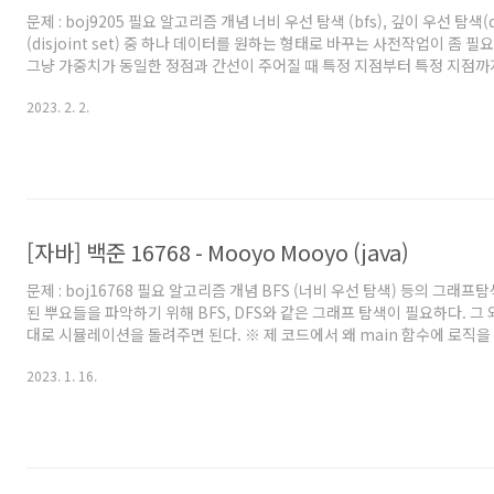
문제 : boj9205 필요 알고리즘 개념 너비 우선 탐색 (bfs), 깊이 우선 탐색(d
(disjoint set) 중 하나 데이터를 원하는 형태로 바꾸는 사전작업이 좀 필
그냥 가중치가 동일한 정점과 간선이 주어질 때 특정 지점부터 특정 지점까
만 판단하면 되므로, bfs나 dfs나 분리집합이나 아무거나 써서 찾아주면 된
2023. 2. 2.
왜 main 함수에 로직을 직접 작성하지 않았는지, 왜 Scanner를 쓰지 않고 B
를 사용했는지 등에 대해서는 '자바로 백준 풀 때의 팁 및 주의점' 글을 참
바로 풀어보려고 시작하시는 분이나, 백준에서 자바로 풀 때의 팁을 원하
추천드립니다. 풀이..
[자바] 백준 16768 - Mooyo Mooyo (java)
문제 : boj16768 필요 알고리즘 개념 BFS (너비 우선 탐색) 등의 그래프
된 뿌요들을 파악하기 위해 BFS, DFS와 같은 그래프 탐색이 필요하다. 그
대로 시뮬레이션을 돌려주면 된다. ※ 제 코드에서 왜 main 함수에 로직을
는지, 왜 Scanner를 쓰지 않고 BufferedReader를 사용했는지 등에 대
2023. 1. 16.
풀 때의 팁 및 주의점' 글을 참고해주세요. 백준을 자바로 풀어보려고 시작
에서 자바로 풀 때의 팁을 원하시는 분들도 보시는걸 추천드립니다. 풀이 
면 BFS 글을 봐보자. 백준 11559 - Puyo Puyo의 아주 약간 상위호환이
일하다.그러니 이 문제..