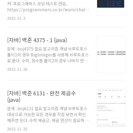
이 보통 2차원 문제는 1차원으로 먼저 생각하면
처: 프로그래머스 코딩 테스트 연습,
더 쉽게 아이디어를 떠올릴 수 있다. 문제를 간단
https://programmers.co.kr/learn/challenges
히 하기 위해 1차원에서만 우선 생각해보자. A. 1
필요 알고리즘 개념 브루트포스 n의 크기가 100
2022. 12. 2.
차원에서 생각해보자. 선택..
만밖에 안되므로 그냥 1부터 n까지의 모든 수를
비교해보면 된다. O(n) 수학 (정수론) 좀 더 효율
적으로 O(sqrt(n))으로도 풀 수 있다. 이 경우 수
[자바] 백준 4375 - 1 (java)
학적 지식이 좀 필요하다. 풀이 우선 n의 크기가
100만으로 매우 작으므로 그냥 1부터 n까지의
문제 : boj4375 필요 알고리즘 개념 브루트포스
모든 수를 보면 된다. a를 1부터 n까지 증가시키
풀이1의 경우 BigInteger를 사용해 브루트포스
면서, n%a == 0 이라면 b = n/a 가 되므로
로 푼다. 수학, 정수론 풀이2의 경우 나머지 연산
answer을 1 증가시켜주면 된다. 이 경우 O(n)이
의 특성을 사용해 BigInteger를 사용하지 않고
걸린다. int answer = 0; for (int i = 1; i
2022. 11. 26.
푼다. ※ 제 코드에서 왜 main 함수에 로직을 직
접 작성하지 않았는지, 왜 Scanner를 쓰지 않고
BufferedReader를 사용했는지 등에 대해서는
'자바로 백준 풀 때의 팁 및 주의점' 글을 참고해
[자바] 백준 6131 - 완전 제곱수
주세요. 백준을 자바로 풀어보려고 시작하시는
(java)
분이나, 백준에서 자바로 풀 때의 팁을 원하시는
분들도 보시는걸 추천드립니다. 풀이 우선 2와 5
문제 : boj6131 필요 알고리즘 개념 브루트포스
로 나누어 떨어지지 않는다는 조건이 왜 붙었냐
대상으로 가능한 모든 경우를 직접 보면서 확인
면, 소인수분해시 2와 5가 있을 경우 그 중 작은
해주면 된다. 수학 제곱근. 제곱 연산이 필요하다.
수 만큼 수의 낮은 자리수에 0이 생겨서 1로 나누
※ 제 코드에서 왜 main 함수에 로직을 직접 작
2022. 11. 25.
어떨어..
성하지 않았는지, 왜 Scanner를 쓰지 않고