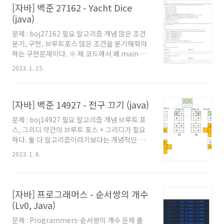
[자바] 백준 27162 - Yacht Dice
주세요. 백준을 자바로 풀어보려고 시작하시는
분이나, 백준에서 자바로 풀 때의 팁을 원하시는
(java)
분들도 보시는걸 추천드립니다. 풀이 이 문제에
문제 : boj27162 필요 알고리즘 개념 많은 조건
서 중요한건 시작점 x, 목표지점인 z, 그리고 P개
분기, 구현, 브루트포스 많은 조건을 분기해줘야
의 중간정점 중 3개를 지나야 한다는 점이다. 아
하는 구현문제이다. ※ 제 코드에서 왜 main 함
주 간단하게 생각해보자. x에서 출발해 P개의 중
수에 로직을 직접 작성하지 않았는지, 왜
간정점까지의 최단 거리를 모두 안다고 해보자.
2023. 1. 15.
Scanner를 쓰지 않고 BufferedReader를 사용
그리고 P개의 중간정점에서 중간정점들..
했는지 등에 대해서는 '자바로 백준 풀 때의 팁 및
주의점' 글을 참고해주세요. 백준을 자바로 풀어
[자바] 백준 14927 - 전구 끄기 (java)
보려고 시작하시는 분이나, 백준에서 자바로 풀
때의 팁을 원하시는 분들도 보시는걸 추천드립니
문제 : boj14927 필요 알고리즘 개념 브루트 포
다. 풀이 한 함수에서 if문으로 모두 처리하게 되
스, 그리디 약간의 브루트 포스 + 그리디가 필요
면 디버깅이 쉽지 않다. 내 경우엔 클래스로 구성
하다. 둘 다 알고리즘이라기보다는 개념적인 부
을 나누었다. Pedigree 라는 인터페이스가 있는
분이라, 구현이 크게 어렵지 않은데 아이디어가
데, 각 족보를 뜻한다. 내부에 maxScore(int[]
2023. 1. 6.
필요한 문제이다. ※ 제 코드에서 왜 main 함수
arr)만 있고 해당 Pedgree의 구현체로 얻을 수
에 로직을 직접 작성하지 않았는지, 왜 Scanner
있는..
를 쓰지 않고 BufferedReader를 사용했는지 등
에 대해서는 '자바로 백준 풀 때의 팁 및 주의점'
[자바] 프로그래머스 - 순서쌍의 개수
글을 참고해주세요. 백준을 자바로 풀어보려고
(Lv0, Java)
시작하시는 분이나, 백준에서 자바로 풀 때의 팁
을 원하시는 분들도 보시는걸 추천드립니다. 풀
문제 : Programmers-순서쌍의 개수 문제 출