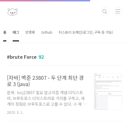
본문 바로가기
홈
태그
방명록
Github
티스토리 도메인(로그인, 구독 등 가능)
brute Force
92
[자바] 백준 23807 - 두 단계 최단 경
로 3 (java)
문제 : boj23807 필요 알고리즘 개념 다익스트
라, 브루트포스 다익스트라로 거리를 구하고, 세
개의 정점은 브루트포스로 고를 수 있다. ※ 제 코
드에서 왜 main 함수에 로직을 직접 작성하지 않
2023. 3. 1.
았는지, 왜 Scanner를 쓰지 않고
BufferedReader를 사용했는지 등에 대해서는
'자바로 백준 풀 때의 팁 및 주의점' 글을 참고해