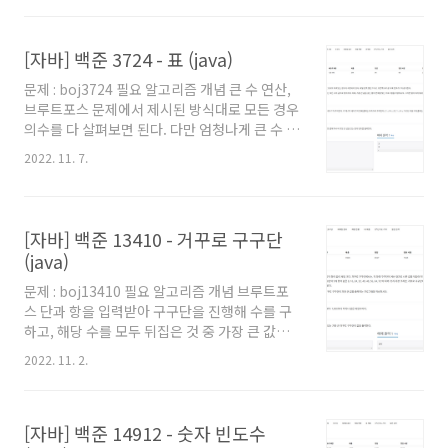
BufferedReader를 사용했는지 등에 대해서는
'자바로 백준 풀 때의 팁 및 주의점' 글을 참고해
[자바] 백준 3724 - 표 (java)
주세요. 백준을 자바로 풀어보려고 시작하시는
분이나, 백준에서 자바로 풀 때의 팁을 원하시는
문제 : boj3724 필요 알고리즘 개념 큰 수 연산,
분들도 보시는걸 추천드립니다. 풀이 정수 A, B
브루트포스 문제에서 제시된 방식대로 모든 경우
에 대해 1
의수를 다 살펴보면 된다. 다만 엄청나게 큰 수 연
산이 들어간.. ※ 제 코드에서 왜 main 함수에 로
2022. 11. 7.
직을 직접 작성하지 않았는지, 왜 Scanner를 쓰
지 않고 BufferedReader를 사용했는지 등에 대
해서는 '자바로 백준 풀 때의 팁 및 주의점' 글을
참고해주세요. 백준을 자바로 풀어보려고 시작하
[자바] 백준 13410 - 거꾸로 구구단
시는 분이나, 백준에서 자바로 풀 때의 팁을 원하
(java)
시는 분들도 보시는걸 추천드립니다. 풀이 주의
점은 N과 M의 순서가 상당히 헷갈리게 들어오니
문제 : boj13410 필요 알고리즘 개념 브루트포
조심하자. 이 문제의 경우 모든 경우를 직접 해보
스 단과 항을 입력받아 구구단을 진행해 수를 구
면 된다. 즉, 각 열의 모든 수를 직접 다 곱해보고
하고, 해당 수를 모두 뒤집은 것 중 가장 큰 값을
비교하면 된다! 그러기 위해서는 대략
찾아야 한다. ※ 제 코드에서 왜 main 함수에 로
2022. 11. 2.
(2^31)^1000 ..
직을 직접 작성하지 않았는지, 왜 Scanner를 쓰
지 않고 BufferedReader를 사용했는지 등에 대
해서는 '자바로 백준 풀 때의 팁 및 주의점' 글을
[자바] 백준 14912 - 숫자 빈도수
참고해주세요. 백준을 자바로 풀어보려고 시작하