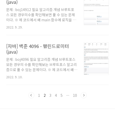
시는 분이나, 백준에서 자바로 풀 때의 팁을 원하
(java)
시는 분들도 보시는걸 추천드립니다. 풀이 8단의
문제 : boj14912 필요 알고리즘 개념 브루트포
5개 항의 값은 8, 16, 24, 32, 40 이다. 이걸 전부
스 모든 경우의수를 확인해보면 풀 수 있는 문제
뒤집으면 8, 61, 42, 23, 4 이다.이 중 가장 큰 값
이다. ※ 제 코드에서 왜 main 함수에 로직을 직
은 61이므로 61을 출력해주면 답이 된다. 즉, N
접 작성하지 않았는지, 왜 Scanner를 쓰지 않고
과 K를 입력으로 받아서 기본..
2022. 9. 29.
BufferedReader를 사용했는지 등에 대해서는
'자바로 백준 풀 때의 팁 및 주의점' 글을 참고해
주세요. 백준을 자바로 풀어보려고 시작하시는
[자바] 백준 4096 - 팰린드로미터
분이나, 백준에서 자바로 풀 때의 팁을 원하시는
분들도 보시는걸 추천드립니다. 풀이 최대 n은
(java)
10만이고, 최대 자리수는 6개이다. 따라서 1부터
문제 : boj4096 필요 알고리즘 개념 브루트포스
n까지 모든 자리수를 하나씩 비교해보더라도
모든 경우의 수를 확인해보는 브루트포스 알고리
O(N)이면 되므로 브루트포스로 모든 경우를 확
즘으로 풀 수 있는 문제이다. ※ 제 코드에서 왜
인해주면 된다. 각 자리수를 모두 확인하려면 우
main 함수에 로직을 직접 작성하지 않았는지,
선 편한 방법으로는 1부터 n까지 각 수를 String
2022. 9. 10.
왜 Scanner를 쓰지 않고 BufferedReader를
으로 변경해준 뒤 Str..
사용했는지 등에 대해서는 '자바로 백준 풀 때의
팁 및 주의점' 글을 참고해주세요. 백준을 자바로
풀어보려고 시작하시는 분이나, 백준에서 자바로
1
2
3
4
5
···
10
풀 때의 팁을 원하시는 분들도 보시는걸 추천드
립니다. 풀이 팰린드롬 판정 방법 우선 팰린드롬
인지 판정하는 방법부터 알아보자.