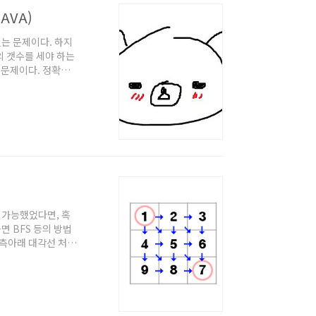
JAVA)
가 있는 문제이다. 하지
의 갯수를 세야 하는
e 문제이다. 정확히
경로인 경우 취소시켰
간초과가 나진 않으므로
이동 가능하므로 최대
면 된다. 주의점은
우로 가능했었다면, 혹
면 BFS 등의 방법
우측아래 대각선 처럼
적계획법)으로 더 간단
(N,M)으로 갈 때
어 정중앙의 '5'로
이다. 그럼 벽에 붙