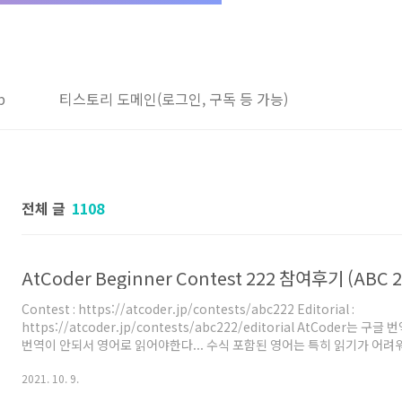
b
티스토리 도메인(로그인, 구독 등 가능)
전체 글
1108
AtCoder Beginner Contest 222 참여후기 (ABC 2
Contest : https://atcoder.jp/contests/abc222 Editorial :
https://atcoder.jp/contests/abc222/editorial AtCoder는 
번역이 안되서 영어로 읽어야한다... 수식 포함된 영어는 특히 읽기가 어려
어온다 ㅠ 영어공부좀 해야지 특히 C번에서 문제 대충 읽다가 이해 잘못해
2021. 10. 9.
많이 들이다보니 문제를 D번까지밖에 못봤다. Beginner 라고 써있으면서 
늅늅이가 맞으니 어려운게 맞을듯함. 아직 레이팅 엄청 낮은 늅늅이지만 