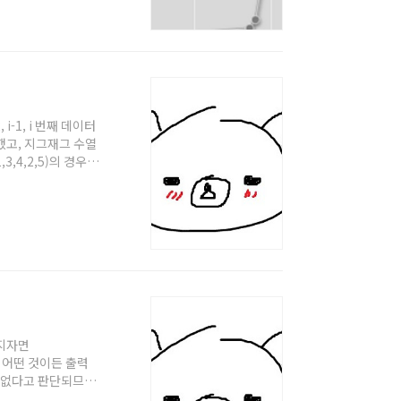
 대회진행중에 푼 문
 i-1, i 번째 데이터
입했고, 지그재그 수열
3,4,2,5)의 경우
이 연속된 갯수가 결국 지
 한꺼번에 구할 수
 길이이므로 max값을
)
따지자면
경우 어떤 것이든 출력
도 없다고 판단되므로
rute force로