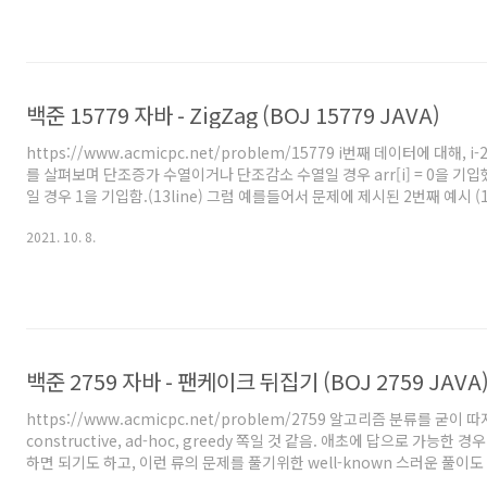
긴 하니 다행임. Editorial이 이미 공개되었으니 별도로 해설은 하지 않고
제에 대해 후기만..
백준 15779 자바 - ZigZag (BOJ 15779 JAVA)
https://www.acmicpc.net/problem/15779 i번째 데이터에 대해, i-2,
를 살펴보며 단조증가 수열이거나 단조감소 수열일 경우 arr[i] = 0을 기
일 경우 1을 기입함.(13line) 그럼 예를들어서 문제에 제시된 2번째 예시 (1,
제가 짠 로직으로는 arr = [0, 0, 0, 1, 1] 와 같이 기입됨. 근데 이 때 1
2021. 10. 8.
그재그 수열의 길이이므로, 13line처럼 이전값+1을 해주면 연속된 길이도
있음. 최종적으로 arr 배열에 있는 가장 큰 수가 가장 긴 지그재그 수열의
찾아주고 (19line) 거기에 2를 더해준게 답임. (+2를 해준 것은..
백준 2759 자바 - 팬케이크 뒤집기 (BOJ 2759 JAVA
https://www.acmicpc.net/problem/2759 알고리즘 분류를 굳이 
constructive, ad-hoc, greedy 쪽일 것 같음. 애초에 답으로 가능한 
하면 되기도 하고, 이런 류의 문제를 풀기위한 well-known 스러운 풀이
논리적 추론을 통해 이 문제만의 풀이과정을 만들어야 하는 종류의 문제이다. B