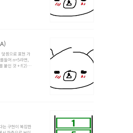
 전 일단 가장 큰 수
 k개를 뒤집는 방식
으로 제 풀이는 다
A)
,3의 덧셈으로 표현 가
면 예를들어 n=5라면,
 붙인 것 + f(2)의
 = dp[n-1] +
를 알 수 없다. 따라
타내려는 정수, b는 0
기보다는 구현이 복잡한
물에서 좌측으로 보이