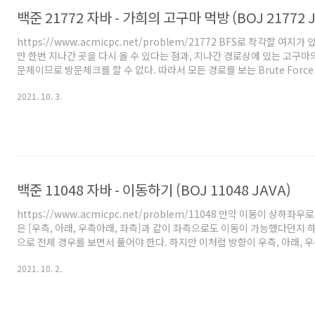
백준 21772 자바 - 가희의 고구마 먹방 (BOJ 21772 
https://www.acmicpc.net/problem/21772 BFS로 착각할 여지
만 한번 지나간 곳을 다시 올 수 있다는 점과, 지나간 경로상에 있는 고구마
문제이므로 방문체크를 할 수 없다. 따라서 모든 경로를 보는 Brute Forc
따지자면 내 로직의 경우 사실 모든 경우를 보진 않았고, 답이 될 수 없는 
2021. 10. 3.
으므로 Back Tracking이라 봐도 되는데, 어차피 모든경로 다 봐도 시
큰 의미는 없다. t가 최대 10이고 한 장소에서 상하좌우 4개의 방향으로 
O(4^10) 짜리 BF라고 보면 된다. 그냥 DFS 돌리면서 모든 경우를 확인하
'가희가 고구..
백준 11048 자바 - 이동하기 (BOJ 11048 JAVA)
https://www.acmicpc.net/problem/11048 만약 이동이 상하좌
은 [우측, 아래, 우측아래, 좌측]과 같이 좌측으로도 이동이 가능했다던지 하
으로 전체 경우를 보면서 풀어야 한다. 하지만 이처럼 방향이 우측, 아래, 
한쪽 '사분면'으로 고정되어 있다면 Dynamic Programming(DP; 동
2021. 10. 2.
하게 풀 수 있다. 일단 다음의 그림을 보자. 위 그림은 이 문제에서 (1,1)에서 
각 위치에서 이동할 수 있는 방향을 나타낸 것이다. 그럼 위 그림에서 예를들
올 수 있는 화살표만 남겨보겠다. 다음으로 중앙 우측의 '6'으로 오는 화살표
어있는 '2..