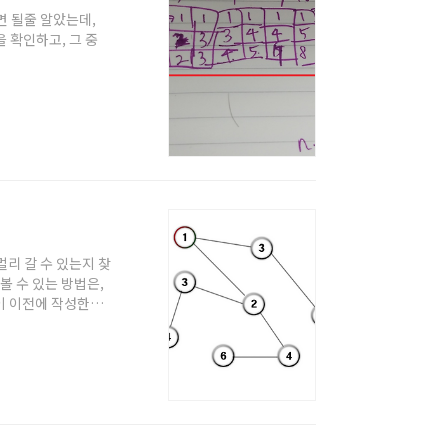
돌리면 될줄 알았는데,
 확인하고, 그 중
/master/15900/BOJ_15989_2D-
각 n에서 더해지는 숫
때 1,2,3의 덧셈으
리 갈 수 있는지 찾
해볼 수 있는 방법은,
식이 이전에 작성한
 확인하는 것이다.
를 확인해보니 결국
서가 안맞다면 해당
와 같이 답이 될 가