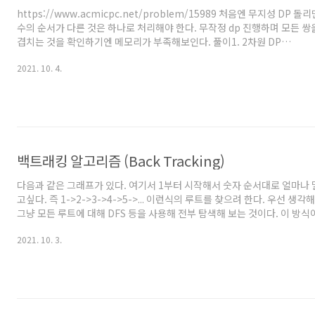
https://www.acmicpc.net/problem/15989 처음엔 무지성 DP 
수의 순서가 다른 것은 하나로 처리해야 한다. 무작정 dp 진행하며 모든 쌍을
겹치는 것을 확인하기엔 메모리가 부족해보인다. 풀이1. 2차원 DP
https://github.com/NaHwaSa/BOJ_BaekjunOnlineJudge/blob
2021. 10. 4.
DP.java 우선 서로 겹치는 쌍이 생기지 않도록 하려면 어떻게 해야할까? 
자에 제한을 두면 된다. 예를 들어 서로 겹쳐도 된다고 생각하고 n = 1~4 일 
로 표현 가능한 경우를 보자. 1 : 1 2 : 2, 1+1 3 : 3, 1+1+1, 1+..
백트래킹 알고리즘 (Back Tracking)
다음과 같은 그래프가 있다. 여기서 1부터 시작해서 숫자 순서대로 얼마나 멀
고싶다. 즉 1->2->3->4->5->... 이런식의 루트를 찾으려 한다. 우선 생각
그냥 모든 루트에 대해 DFS 등을 사용해 전부 탐색해 보는 것이다. 이 방
Brute Force 방식이다. 그냥 컴퓨터의 빠른 연산력에 기대어 모든 경우를
2021. 10. 3.
위는 모든 경우를 살펴보는 DFS 과정의 순서를 표시한 것이다. 모든 경우
1->2->3->4를 찾긴했다. 그런데 우린 직관적으로, 중간과정에서 이미 순
루트로는 아예 안가봐도 될 것임을 알 수 있다. 그럼 다음 이미지를 보자. 위
능성이 없는 경로라면 더이상 ..