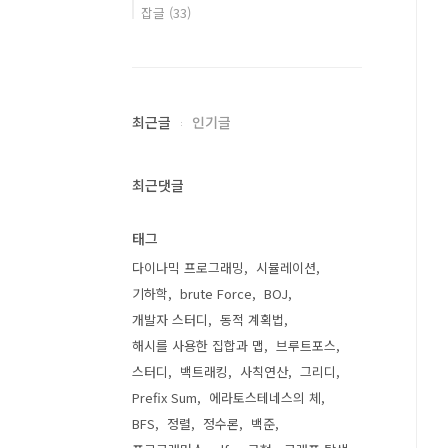
잡글
(33)
최근글
인기글
최근댓글
태그
다이나믹 프로그래밍
시뮬레이션
기하학
brute Force
BOJ
개발자 스터디
동적 계획법
해시를 사용한 집합과 맵
브루트포스
스터디
백트래킹
사칙연산
그리디
Prefix Sum
에라토스테네스의 체
BFS
정렬
정수론
백준