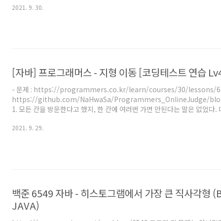
2021. 9. 30.
게 (N/2+1)개 이상 있는 구슬의 갯수를 구하면 된다.' 그럼 어떻게 구할까?
느쪽이 무거운지 알려줬는데 이걸 단방향 그래프(=directed graph =유
프)의 edge라 생각하면 쉽다! 문제에서 제시된 예시를 단방향 그래프로 
'무게가 ..
[자바] 프로그래머스 - 지형 이동 [코딩테스트 연습 Lv4
- 문제 : https://programmers.co.kr/learn/courses/30/lessons/6
https://github.com/NaHwaSa/Programmers_OnlineJudg
1. 모든 칸을 방문한다고 했지, 한 칸에 여러번 가면 안된다는 말은 없었다
height 이하인 곳은 가중치 0으로, 아무런 제약 없이 돌아다닐 수 있다. ->
2021. 9. 29.
우로 높이차이가 height 이하인 곳은 서로 그룹으로 생각해도 됨. -> 예를들어 [[
[5, 5, 5, 5], [10, 10, 10, 10], [10, ..
백준 6549 자바 - 히스토그램에서 가장 큰 직사각형 (B
JAVA)