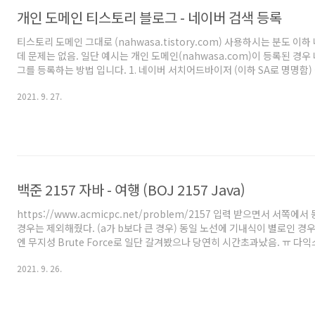
개인 도메인 티스토리 블로그 - 네이버 검색 등록
티스토리 도메인 그대로 (nahwasa.tistory.com) 사용하시는 분도 
데 문제는 없음. 일단 예시는 개인 도메인(nahwasa.com)이 등록된 경
그를 등록하는 방법 입니다. 1. 네이버 서치어드바이저 (이하 SA로 명명함)
https://searchadvisor.naver.com/ 2. 웹마스터 도구 사용하기 클릭
2021. 9. 27.
래와 같이 써서 등록! 4. 소유확인에서 'HTML 태그' 선택하고 텍스트 복사 5
스킨편집 -> html편집 쪽에 붙여넣기 해줌. 대충 다른 meta 있는쪽에다가 
시 SA 화면에서 소유확인 클릭 7. SA에서 등록된 사이트 클릭 8. 뜨는 페이지
robo..
백준 2157 자바 - 여행 (BOJ 2157 Java)
https://www.acmicpc.net/problem/2157 입력 받으면서 서쪽
경우는 제외해줬다. (a가 b보다 큰 경우) 동일 노선에 기내식이 별로인 경
엔 무지성 Brute Force로 일단 갈겨봤으나 당연히 시간초과났음. ㅠ 다익스
washall 같은걸로는 m회 이하를 체크하기 힘들꺼라 일단 제외함. 다행
2021. 9. 26.
하면 되므로 그냥 dp 돌리기로 결정함. dp 배열 설정은 dp[i][j] - i:도시번호
value:i도시번호까지 j이동횟수로 얻은 최대 기내식 점수 처럼 해줬음. 그럼 이제
0; 을 베이스로 두고 (1번에서 출발했고, 1번도 방문한 도시에 포함되니 [1]
아..