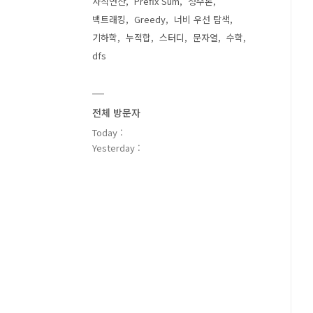
사칙연산
Prefix Sum
정수론
백트래킹
Greedy
너비 우선 탐색
기하학
누적합
스터디
문자열
수학
dfs
전체 방문자
Today :
Yesterday :