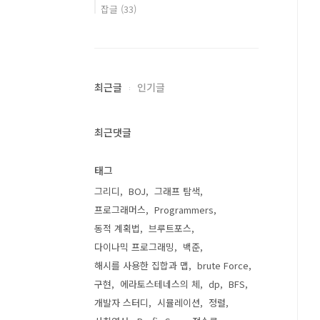
잡글
(33)
최근글
인기글
최근댓글
태그
그리디
BOJ
그래프 탐색
프로그래머스
Programmers
동적 계획법
브루트포스
다이나믹 프로그래밍
백준
해시를 사용한 집합과 맵
brute Force
구현
에라토스테네스의 체
dp
BFS
개발자 스터디
시뮬레이션
정렬