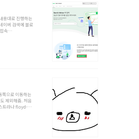
이하 내용대로 진행하는
우 네이버 검색에 블로
 접속
 3. 사이트 주소를 아
. 티스토리 관리 ->
넣어주면 됨. 6. 다
에서 '검증 ->
에서 동쪽으로 이동하는
우도 제외해줌. 처음
트라나 floyd-
히 한방향으로만 진행
, j:이동횟수,
 dp[1][1] =
[1]이 됨. 기내식은