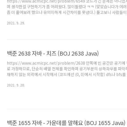
https://www.acmicpc.net/problem/6549 코드가 긴 문제는 아
며 생각한걸 구현하기가 좀 어려웠다. 많이틀렸다 ㅋㅋ (맞았습니다가 여
좀 더 줄여보려 했으나 유의미하게 시간차이를 못냈다.) 풀고보니 사람들이
로 푼 문제인것같다. 스택, 분할정복, 세그먼트 트리, 분리집합+우선순위 큐
2021. 9. 29.
지 방식으로 푼 듯 하다. 저의 경우엔 스택으로 풀었다. 높이(h)가 너비(n)
크다. 처음 들었던 생각은 어차피 높이가 많다해도, n이 최대 10만이므로 
많아봐야 10만 가지이다. 따라서 좌표압축처럼 높이를 1~10만까지로 압축할
어 높이가 3,5,2 처럼 들어왔다면 ..
백준 2638 자바 - 치즈 (BOJ 2638 Java)
https://www.acmicpc.net/problem/2638 안쪽에 빈 공간은 공
로 가정하므로, 단순히 배열 전체를 확인하며 공기부분의 상하좌우를 파악하
재하지 않는 외곽에서 시작해서 (코드에선 (0, 0)에서 시작함) dfs나 bfs
로 탐색하면서 인접한 치즈를 확인해야 함. 구현은 사실 간단했음. 반복문 
2021. 9. 28.
의 처리를 해줌. 1. 매번 (0, 0)부터 dfs 돌리면서 상하좌우로 접한게 치즈
의 값을 +1 해줌. 접한게 공기라면 그쪽으로 dfs 계속 진행함. (42 line) 
를 세줌 (cnt 변수) 3. 공기와 접한 부분이 2면 이상이라면 (코드상으로는 
찮아서 ..
백준 1655 자바 - 가운데를 말해요 (BOJ 1655 Java)