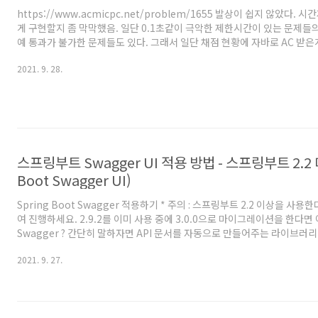
https://www.acmicpc.net/problem/1655 발상이 쉽지 않았다.
게 구현할지 좀 막막했음. 일단 0.1초같이 극악한 제한시간이 있는 문제들
예 통과가 불가한 문제들도 있다. 그래서 일단 채점 현황에 자바로 AC 받
는데 있어서 자바로 도전함 ㅋㅋ 힙을 배열로 어떻게 잘 만들면 O(NlogN
2021. 9. 28.
바로바로 정렬되고 중간값을 O(1)로 찾을 수 있지 않을까 싶기도 했지만 
나지 않았음. 그렇다고 ArrayList에 집어넣고 매번 정렬하는건 당연히 시
음으로는 이분탐색쪽을 생각해봤으나 역시 구현할 방법이 딱히 떠오르지 않
통 이런식으로 2부위나 절반씩 나눠 생각하..
스프링부트 Swagger UI 적용 방법 - 스프링부트 2.2 미
Boot Swagger UI)
Spring Boot Swagger 적용하기 * 주의 : 스프링부트 2.2 이상을 사
여 진행하세요. 2.9.2를 이미 사용 중에 3.0.0으로 마이그레이션을 한다
Swagger ? 간단히 말하자면 API 문서를 자동으로 만들어주는 라이브러
https://swagger.io/ 예시는 스웨거의 Live Demo 참조
2021. 9. 27.
(https://petstore.swagger.io/) 완전 기본적인 적용방법에 대해서만
아니라 API를 문서내에서 parameter를 넣어가며 바로바로 실행 해볼 수 있음
후 따로 테스트 페이지나 postman으로 실행해보는 대신 swagger 문서
복잡하지 않은 시스템이라면 res..