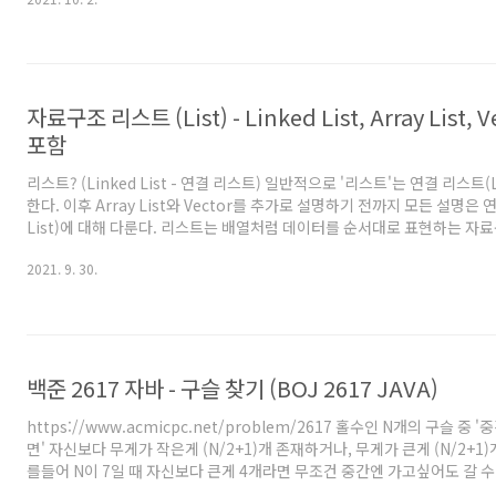
나 각 쌍을 hashset에 넣으면서 nCr로 계산하면 될 것 같았다. 하지만 
간복잡도를 O(N^2)에서 줄일수가 없었다. 이쯤에서 실~골하위는 아닐꺼라
다 ㅋㅋ N이 100만개이므로 O(N^2) 풀이는 아예 불가하고, 못해도 O(Nl
생각해내야 한다. ..
자료구조 리스트 (List) - Linked List, Array List,
포함
리스트? (Linked List - 연결 리스트) 일반적으로 '리스트'는 연결 리스트(Li
한다. 이후 Array List와 Vector를 추가로 설명하기 전까지 모든 설명은 연
List)에 대해 다룬다. 리스트는 배열처럼 데이터를 순서대로 표현하는 자료
구현 방법에 큰 차이가 있다. 배열은 메모리 상에 연속된 공간을 '미리 할당
2021. 9. 30.
이터를 순서대로 넣어 만든 자료구조이다. 리스트는 메모리 상에 데이터가
지 않는다. 'data = [12. 3. 11. -2]'를 배열과 리스트로 표현해보겠다.
에 순서대로 들어가 있는 것이 배열, 아래쪽에 메모리상에 흩뿌려져 있는 것
때 배열..
백준 2617 자바 - 구슬 찾기 (BOJ 2617 JAVA)
https://www.acmicpc.net/problem/2617 홀수인 N개의 구슬 중 
면' 자신보다 무게가 작은게 (N/2+1)개 존재하거나, 무게가 큰게 (N/2+1
를들어 N이 7일 때 자신보다 큰게 4개라면 무조건 중간엔 가고싶어도 갈 수 
소 이해하기 난해할수도 있으나, 결국 '자신보다 큰게 (N/2+1)개 이상 있