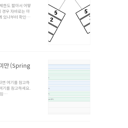
 시간제한도 짧아서 어떻
의 경우 자바로는 아
은게 있나부터 확인했
)으로 집어넣으면서
딱히 구현방식이 생각
간초과 날꺼고.. 그다
았음. 그러던 중 보
만 (Spring
용한다면 여기를 참고하
면 여기를 참고하세요.
리임
 다룸. 단순 문서 뿐
. rest api 제작
 만들어서 실행 가능.