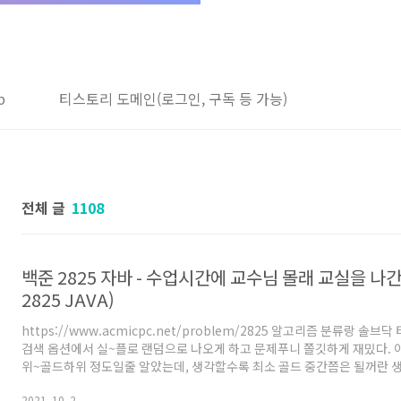
b
티스토리 도메인(로그인, 구독 등 가능)
전체 글
1108
백준 2825 자바 - 수업시간에 교수님 몰래 교실을 나간
2825 JAVA)
https://www.acmicpc.net/problem/2825 알고리즘 분류랑 솔브닥
검색 옵션에서 실~플로 랜덤으로 나오게 하고 문제푸니 쫄깃하게 재밌다. 
위~골드하위 정도일줄 알았는데, 생각할수록 최소 골드 중간쯤은 될꺼란 생
엔 단순하게 1이 포함된 숫자 리스트, 2가 포함된 숫자 리스트, ... 이렇게 분류
2021. 10. 2.