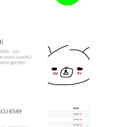
 M개의 쌍에 대해 어
향 그래프 =방향 그래
그려보겠다. 우선은
]
2050 - 코드 :
e/blob/main/Level%204/%EC%A7%80%ED%98%95%20%EC%9D%B
. 따라서 높이차이가
 다시 말해, 상하좌
1, 4, 8, 10],
OJ 6549