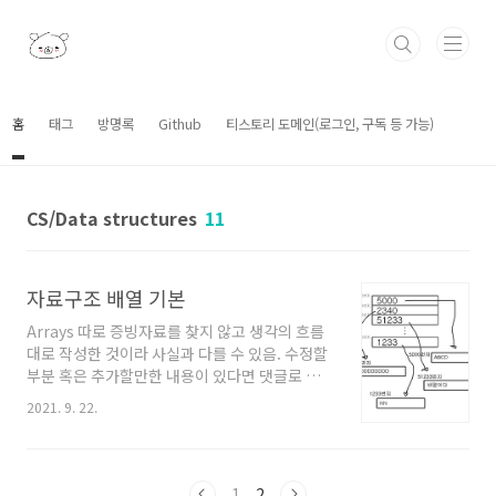
본문 바로가기
홈
태그
방명록
Github
티스토리 도메인(로그인, 구독 등 가능)
CS/Data structures
11
자료구조 배열 기본
Arrays 따로 증빙자료를 찾지 않고 생각의 흐름
대로 작성한 것이라 사실과 다를 수 있음. 수정할
부분 혹은 추가할만한 내용이 있다면 댓글로 남
겨주세요. — 0 배열은 물론 데이터를 표현하는
2021. 9. 22.
기타 자료구조들이 없다고 가정하자. 서로 연관
된 데이터라 해도 이를 프로그램상에 표현하기
위해 취할 방법은 변수를 여러개 만드는 것이다.
오늘의 기온 데이터를 적당히 샘플링해서 시간
1
2