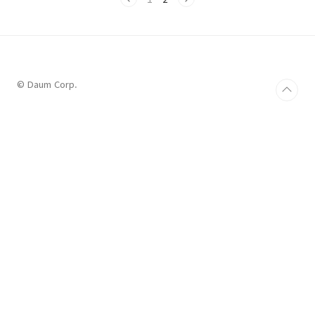
순서에 따라 676개로 나눈걸 표현해보자. int a
= 10; int b = 13; int c = 11; ... int zz = 21;
676개의 데이터를 표현하긴 했지만, 이해하기 힘
든 코드가 될 것이고 쓸데없이 코드길이도 길어
질것이고, 변수명 창작의 고통(어제날짜 기온도
표현하려면?)도 따른다. — 1 그럼 생각을 좀 바
© Daum Corp.
꿔서 어차..