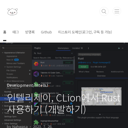
본문 바로가기
홈
태그
방명록
Github
티스토리 도메인(로그인, 구독 등 가능)
Development/IntelliJ
인텔리제이, CLion에서 Rust
사용하기 (개발하기)
by Nahwasa
2023. 7. 28.