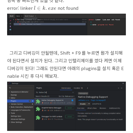
항목 중 빠트린게 있을 것 같다.
l
∈
k
.
e
x
e
error: linker
not found
∈
.
l
k
e
x
e
그리고 디버깅이 안될텐데, Shift + F9 를 누르면 뭔가 설치해
야 된다면서 설치가 된다. 그리고 인텔리제이를 껐다 켜면 이제
디버깅이 된다! 그래도 안된다면 아래의 plugins을 설치 혹은 E
nable 시킨 후 다시 해보자.