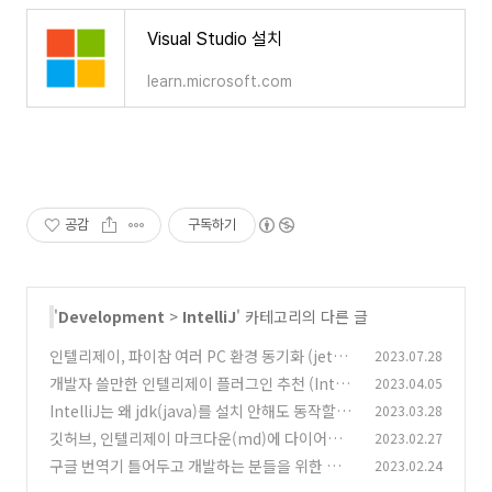
Visual Studio 설치
learn.microsoft.com
공감
구독하기
'
Development
>
IntelliJ
' 카테고리의 다른 글
인텔리제이, 파이참 여러 PC 환경 동기화 (jetbr
2023.07.28
ains 툴을 여러 PC에서 사용하는 경우 환경 동기
개발자 쓸만한 인텔리제이 플러그인 추천 (Intell
2023.04.05
화)
iJ Plugin)
(2)
IntelliJ는 왜 jdk(java)를 설치 안해도 동작할
2023.03.28
(11)
까?
깃허브, 인텔리제이 마크다운(md)에 다이어그
2023.02.27
(4)
램(mermaid) 넣기
구글 번역기 틀어두고 개발하는 분들을 위한 인텔
2023.02.24
(0)
리제이 플러그인
(0)