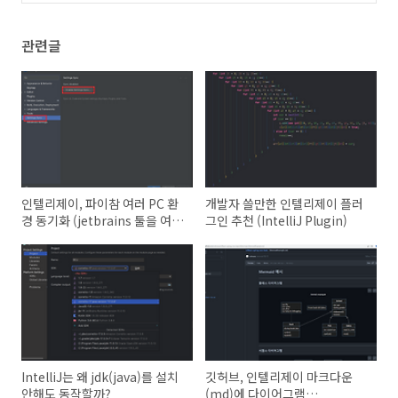
관련글
인텔리제이, 파이참 여러 PC 환
개발자 쓸만한 인텔리제이 플러
경 동기화 (jetbrains 툴을 여러
그인 추천 (IntelliJ Plugin)
PC에서 사용하는 경우 환경 동
기화)
IntelliJ는 왜 jdk(java)를 설치
깃허브, 인텔리제이 마크다운
안해도 동작할까?
(md)에 다이어그램