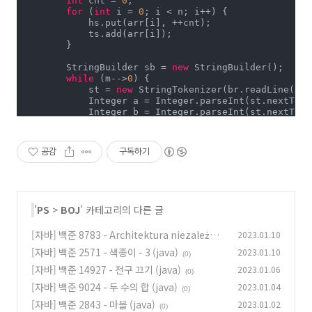
int
 cnt = 
0
;

for
 (
int
 i = 
0
; i < n; i++) {

            hs.put(arr[i], ++cnt);

            ts.add(arr[i]);

        }

        StringBuilder sb = 
new
 StringBuilder();

while
 (m-->
0
) {

            st = 
new
 StringTokenizer(br.readLine());

            Integer a = Integer.parseInt(st.nextToken
            Integer b = Integer.parseInt(st.nextToken
            a = ts.lower(a);

            b = ts.floor(b);

            a = a==
null
? 
0
 : hs.get(a);

공감
구독하기
            b = b==
null
? 
0
 : hs.get(b);

            sb.append(b-a).append(
'\n'
);

        }

        System.out.print(sb);

    }

'
PS
>
BOJ
' 카테고리의 다른 글
}
[자바] 백준 8783 - Architektura niezależna
2023.01.10
(java)
[자바] 백준 2571 - 색종이 - 3 (java)
2023.01.10
(0)
(0)
[자바] 백준 14927 - 전구 끄기 (java)
2023.01.06
(0)
[자바] 백준 9024 - 두 수의 합 (java)
2023.01.04
(0)
[자바] 백준 2843 - 마블 (java)
2023.01.02
(0)