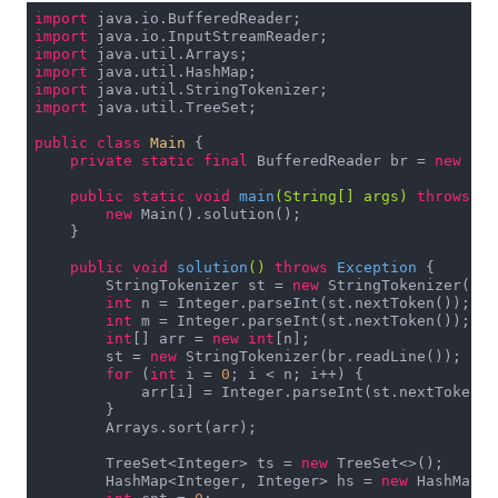
import
import
import
import
import
import
 java.util.TreeSet;

public
class
Main
{

private
static
final
 BufferedReader br = 
new
 Buf
public
static
void
main
(String[] args)
throws
 Ex
new
 Main().solution();

    }

public
void
solution
()
throws
 Exception 
{

        StringTokenizer st = 
new
 StringTokenizer(br.
int
 n = Integer.parseInt(st.nextToken());

int
 m = Integer.parseInt(st.nextToken());

int
[] arr = 
new
int
[n];

        st = 
new
 StringTokenizer(br.readLine());

for
 (
int
 i = 
0
; i < n; i++) {

            arr[i] = Integer.parseInt(st.nextToken())
        }

        Arrays.sort(arr);

        TreeSet<Integer> ts = 
new
 TreeSet<>();

        HashMap<Integer, Integer> hs = 
new
 HashMap<>