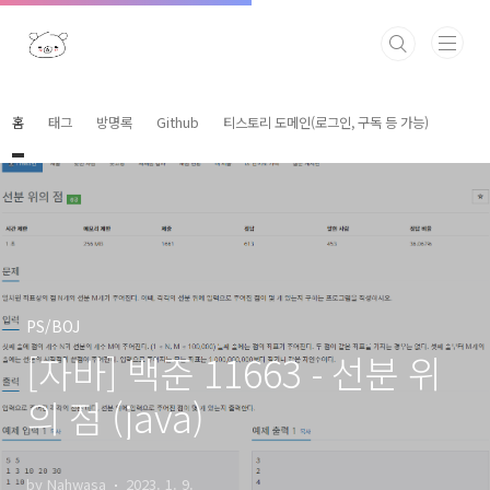
본문 바로가기
홈
태그
방명록
Github
티스토리 도메인(로그인, 구독 등 가능)
PS/BOJ
[자바] 백준 11663 - 선분 위
의 점 (java)
by Nahwasa
2023. 1. 9.