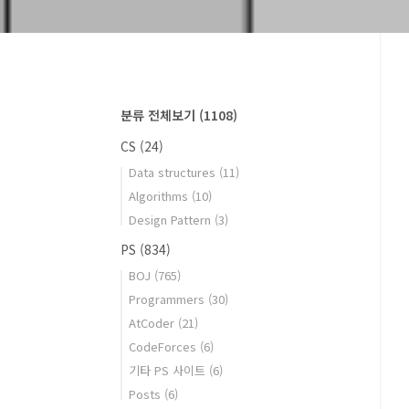
분류 전체보기
(1108)
CS
(24)
Data structures
(11)
Algorithms
(10)
Design Pattern
(3)
PS
(834)
BOJ
(765)
Programmers
(30)
AtCoder
(21)
CodeForces
(6)
기타 PS 사이트
(6)
Posts
(6)