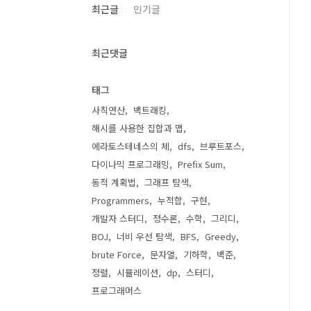
최근글
인기글
최근댓글
태그
사칙연산
백트래킹
해시를 사용한 집합과 맵
에라토스테네스의 체
dfs
브루트포스
다이나믹 프로그래밍
Prefix Sum
동적 계획법
그래프 탐색
Programmers
누적합
구현
개발자 스터디
정수론
수학
그리디
BOJ
너비 우선 탐색
BFS
Greedy
brute Force
문자열
기하학
백준
정렬
시뮬레이션
dp
스터디
프로그래머스