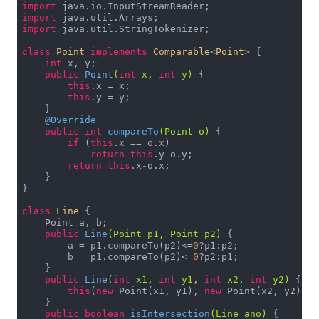
import
import
import
 java.util.StringTokenizer;

class
Point
implements
Comparable
<
Point
> 
{

int
 x, y;

public
Point
(
int
 x, 
int
 y)
{

this
.x = x;

this
.y = y;

    }

@Override
public
int
compareTo
(Point o)
{

if
 (
this
.x == o.x)

return
this
.y-o.y;

return
this
.x-o.x;

    }

}

class
Line
{

    Point a, b;

public
Line
(Point p1, Point p2)
{

        a = p1.compareTo(p2)<=
0
?p1:p2;

        b = p1.compareTo(p2)<=
0
?p2:p1;

    }

public
Line
(
int
 x1, 
int
 y1, 
int
 x2, 
int
 y2)
{

this
(
new
 Point(x1, y1), 
new
 Point(x2, y2));

    }

public
boolean
isIntersection
(Line ano)
{
