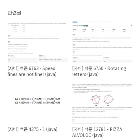
public
int
find
(
int
 a)
{

if
 (parents[a] < 
0
) 
return
 a;

관련글
return
 parents[a] = find(parents[a]);

    }

public
void
union
(
int
 a, 
int
 b)
{

        a = find(a);

        b = find(b);

if
 (a == b) 
return
;

int
 h = parents[a]<parents[b]?a:b;

int
 l = parents[a]<parents[b]?b:a;

        parents[h] += parents[l];

        parents[l] = h;

[자바] 백준 6763 - Speed
[자바] 백준 6750 - Rotating
    }

}

fines are not fine! (java)
letters (java)
public
class
Main
{

    UnionFind uf;

private
int
ni
(StringTokenizer st)
{ 
return
 Inte
private
void
solution
()
throws
 Exception 
{

        BufferedReader br = 
new
 BufferedReader(
new
 I
int
 n = Integer.parseInt(br.readLine());

        uf = 
new
 UnionFind(n);

        Line[] lines = 
new
 Line[n];

        StringTokenizer st;

for
 (
int
 i = 
0
; i < n; i++) {

[자바] 백준 4375 - 1 (java)
[자바] 백준 12781 - PIZZA
            st = 
new
 StringTokenizer(br.readLine());

ALVOLOC (java)
            lines[i] = 
new
 Line(ni(st), ni(st), ni(s