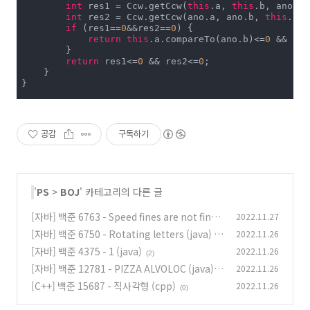
int
 res1 = Ccw.getCcw(
this
.a, 
this
.b, ano.a)
int
 res2 = Ccw.getCcw(ano.a, ano.b, 
this
.a) 
if
 (res1==
0
&&res2==
0
) {

return
this
.a.compareTo(ano.b)<=
0
 && ano
        }

return
 res1<=
0
 && res2<=
0
;

    }

}

class
Ccw
{

public
static
int
getCcw
(Point a, Point b, Point
        Point[] arr = {a,b,c,a};

공감
구독하기
int
 sum = 
0
;

for
 (
int
 i = 
0
; i < 
3
; i++) {

            sum += arr[i].x*arr[i+
1
].y-arr[i+
1
].x*ar
        }

return
 sum>
0
?
1
:sum<
0
?-
1
:
0
;

'
PS
>
BOJ
' 카테고리의 다른 글
    }

}

[자바] 백준 6763 - Speed fines are not fine!
2022.11.27
class
UnionFind
{

(java)
[자바] 백준 6750 - Rotating letters (java)
2022.11.26
(0)
int
[] parents;

[자바] 백준 4375 - 1 (java)
2022.11.26
(0)
(2)
public
UnionFind
(
int
 num)
{

[자바] 백준 12781 - PIZZA ALVOLOC (java)
2022.11.26
        parents = 
new
int
[num];

        Arrays.fill(parents, -
1
);

[C++] 백준 15687 - 직사각형 (cpp)
2022.11.26
(0)
(0)
    }
