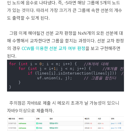
인 노드에 음수로 나타냈다. 즉, -5라면 해당 그룹에 5개의 노드
가 있는 것이다. 따라서 가장 크기가 큰 그룹에 속한 선분의 개수
도 출력할 수 있게 된다.
그럼 이제 해야될건 선분 교차 판정을 NxN개의 모든 선분에 대
해 수행해서 교차한다면 그룹을 합치는 과정이다. 선분 교차 판정
의 경우
CCW를 이용한 선분 교차 여부 판정
을 보고 구현해주면
된다.
for
 (
int
 i = 
0
; i < n; i++) {	
//N개에 대해
for
 (
int
 j = i+
1
; j < n; j++) {	
//N개를 전부 
if
 (lines[i].isIntersection(lines[j]))	
//
            uf.union(i, j);	
// 그룹을 합친다
    }

}
주의점은 자바8로 제출 시 메모리 초과가 날 가능성이 있으니
자바9 이상으로 제출하자.