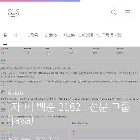
본문 바로가기
홈
태그
방명록
Github
티스토리 도메인(로그인, 구독 등 가능)
PS/BOJ
[자바] 백준 2162 - 선분 그룹
(java)
by Nahwasa
2022. 11. 26.