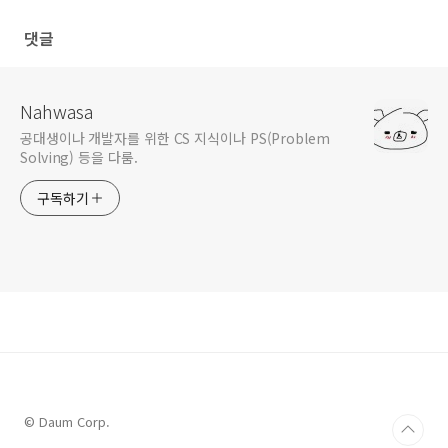
        }

댓글
for
 (
int
 i = 
0
; i < n; i++) {

for
 (
int
 j = i+
1
; j < n; j++) {

if
 (lines[i].isIntersection(lines[j])
                    uf.union(i, j);

            }

Nahwasa
        }

공대생이나 개발자를 위한 CS 지식이나 PS(Problem
int
 cnt = 
0
;

Solving) 등을 다룸.
int
 min = 
0
;

for
 (
int
 i = 
0
; i < n; i++) {

구독하기
if
 (uf.parents[i] < 
0
) {

                cnt++;

if
 (uf.parents[i] < min)

                    min = uf.parents[i];

            }

        }

        System.out.printf(
"%d\n%d\n"
, cnt, -min);

    }

public
static
void
main
(String[] args)
throws
 Ex
new
 Main().solution();

    }

}
© Daum Corp.