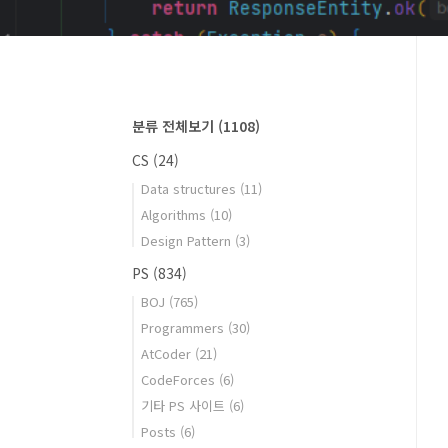
분류 전체보기
(1108)
CS
(24)
Data structures
(11)
Algorithms
(10)
Design Pattern
(3)
PS
(834)
BOJ
(765)
Programmers
(30)
AtCoder
(21)
CodeForces
(6)
기타 PS 사이트
(6)
Posts
(6)