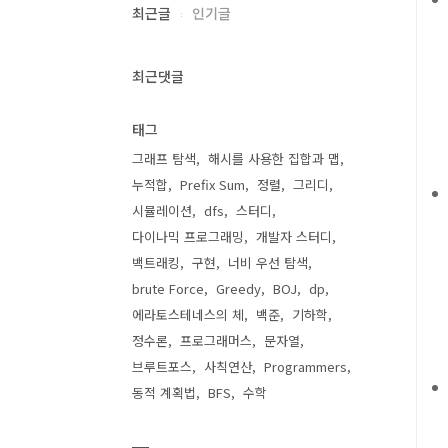
최근글
인기글
최근댓글
태그
그래프 탐색
해시를 사용한 집합과 맵
누적합
Prefix Sum
정렬
그리디
시뮬레이션
dfs
스터디
다이나믹 프로그래밍
개발자 스터디
백트래킹
구현
너비 우선 탐색
brute Force
Greedy
BOJ
dp
에라토스테네스의 체
백준
기하학
정수론
프로그래머스
문자열
브루트포스
사칙연산
Programmers
동적 계획법
BFS
수학