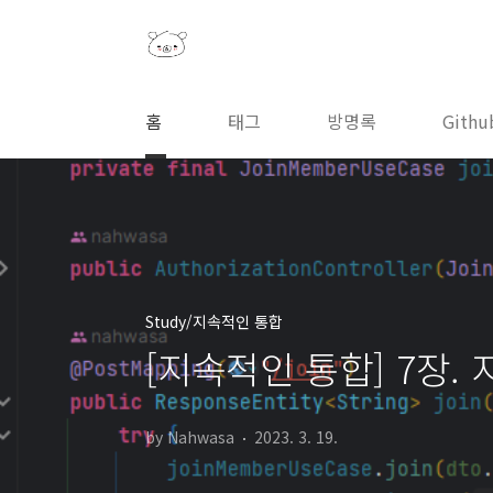
본문 바로가기
홈
태그
방명록
Githu
Study/지속적인 통합
[지속적인 통합] 7장.
by Nahwasa
2023. 3. 19.