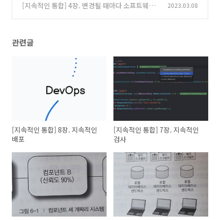
합
[지속적인 통합] 4장. 변경될 때마다 소프트웨어
2023.03.08
(0)
를 빌드하기
(0)
관련글
[지속적인 통합] 8장. 지속적인
[지속적인 통합] 7장. 지속적인
배포
검사