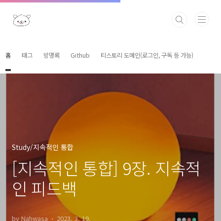
본문 바로가기
홈
태그
방명록
Github
티스토리 도메인(로그인, 구독 등 가능)
Study/지속적인 통합
[지속적인 통합] 9장. 지속적
인 피드백
by Nahwasa
2023. 3. 19.