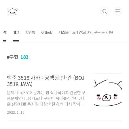
본문 바로가기
홈
태그
방명록
Github
티스토리 도메인(로그인, 구독 등 가능)
구현
182
백준 3518 자바 - 공백왕 빈-칸 (BOJ
3518 JAVA)
문제 : boj3518 문제는 참 직관적이고 간단한 구
현문제인데, 생각보다 꾸현이 까다롭긴 하다. 나
온 설명대로 문자열 파싱만 잘 하면 되서 딱히 알
고리즘적으로 설명할 건 없다. 주의점은 좀 있다.
2022. 1. 15.
첫째로 다음과 같은 경우를 보자. abc def zzz
ggg 이미 문제에서 제시된 방식되로 잘 배치되
어 있지만, '사전순으로 가장 앞서는 것'을 출력해