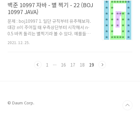
백준 10997 자바 - 별 찍기 - 22 (BOJ
야 하므로 공백을 1칸으로 줄여야 한다. abc def
zzz ggg 두번째로 각 출력문의 마지막에 추가
10997 JAVA)
공백이 있으면 안된다. 딱 출력해야 되는 문장에
문제 : boj10997 1. 일단 규칙부터 유추해보자.
서 추가 공백 없이 그것만 출력해야 된다. 그 이외
대강 n이 주어질 때 우측상단부터 시작해서 n-
에는 백준에서 '출력 형식이 잘못되었습니다'이
0.5 바퀴 돌리는 별찍기라 볼 수 있다. 예를들어 3
뜬다. 코드 : github import
이라면 2.5바퀴를 돌린 형태이다. 2. 좀 더 구체적
java.io.BufferedReader; import java.io.I..
2021. 12. 25.
으로 짤 수 있는 로직을 생각해 보자면, 1일 때는
그냥 예외로써 '*' 하나만 출력해주면 되겠고, n
이 2 이상이라면 row의 개수는 3+4*n, column
의 개수는 1+4*n 이 된다. 그리고 우측 상단부터
1
···
16
17
18
19
시작해서 좌,하,우,상의 방향을 순서대로 돌리면
서 갈 수 있는 곳까지 별을 찍으면 된다. 갈 수 있
는 조건은 배열의 끝 혹은 가려는 방향으로 2칸
앞이 이미 별인 경우 해당 위치까지만 찍을 수 있
다. 즉 row와 column 개수에 대한 점화식만 잘
세우고, 그 이후로는 단순 구현으로 풀..
© Daum Corp.