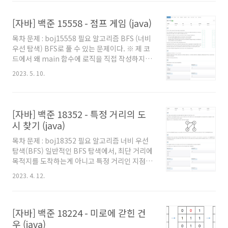
서는 '자바로 백준 풀 때의 팁 및 주의점' 글을 참
고해주세요. 백준을 자바로 풀어보려고 시작하시
[자바] 백준 15558 - 점프 게임 (java)
는 분이나, 백준에서 자바로 풀 때의 팁을 원하시
는 분들도 보시는걸 추천드립니다. 풀이 BFS를
목차 문제 : boj15558 필요 알고리즘 BFS (너비
모른다면 우선 '이 글'을 참고해보자. 결국 이 문
우선 탐색) BFS로 풀 수 있는 문제이다. ※ 제 코
제에서 중요한건 '구간 (x1, y1)에서 구간 (x2,
드에서 왜 main 함수에 로직을 직접 작성하지 않
y2)로 이동하려면 x2 < x1 < y2 또는 x2 < y1 <
았는지, 왜 Scanner를 쓰지 않고
y2를 만족' 이 부분이다. 처음엔 서로소 집합
2023. 5. 10.
BufferedReader를 사용했는지 등에 대해서는
(disjoint set)으..
'자바로 백준 풀 때의 팁 및 주의점' 글을 참고해
주세요. 백준을 자바로 풀어보려고 시작하시는
분이나, 백준에서 자바로 풀 때의 팁을 원하시는
[자바] 백준 18352 - 특정 거리의 도
분들도 보시는걸 추천드립니다. 풀이 혹시 BFS
시 찾기 (java)
에 대해 모른다면 '이 글'을 참고해보자. 최단거리
를 찾는게 아닌데 BFS를 사용하는 이유는, '1초
목차 문제 : boj18352 필요 알고리즘 너비 우선
에 한 칸씩 각 줄의 첫 칸이 사라진다' 라는 부분
탐색(BFS) 일반적인 BFS 탐색에서, 최단 거리에
에서 초가 결국 거리라고 생각하면 편하게 처리
목적지를 도착하는게 아니고 특정 거리인 지점을
할 수 있기 때문이다. 결국 그냥 동일한 라인의
찾는다는점만 다르다. ※ 제 코드에서 왜 main
2023. 4. 12.
+1지점, -1지점, 다..
함수에 로직을 직접 작성하지 않았는지, 왜
Scanner를 쓰지 않고 BufferedReader를 사용
했는지 등에 대해서는 '자바로 백준 풀 때의 팁 및
[자바] 백준 18224 - 미로에 갇힌 건
주의점' 글을 참고해주세요. 백준을 자바로 풀어
보려고 시작하시는 분이나, 백준에서 자바로 풀
우 (java)