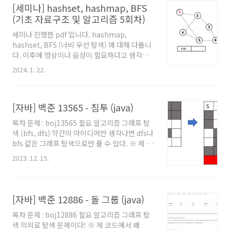
[세미나] hashset, hashmap, BFS
능한 석유들의 합이다. cnt[X] 라는 배열을 정의
해보자. 이건 X 인덱스 열에서 접근 가능한 석유
(기초 자료구조 및 알고리즘 5회차)
들의 총 합을 뜻한다. 최종적으로 cnt[0] 부터
세미나 진행한 pdf 입니다. hashmap,
cnt[m-1] 까지의 값 중 가장 큰 값을 출력하면
hashset, BFS (너비 우선 탐색) 에 대해 다룹니
될 것이다. 예를들어 아래와 같이 표현될 것이다.
다. 이후에 영상이나 음성이 필요하다고 생각되
최종적으로 cnt 배열에서 가장 큰 값이 9 이므로
는 회차가 있으면 그것도 공유할 예정입니다.
9가 답이다. --- 그럼 이제 cnt[] 에 값을..
2024. 1. 22.
ppt의 우측 상단 '새 탭에서 보기' 를 누르시면 크
게보거나 pdf를 다운받아 보실 수 있습니다.
[자바] 백준 13565 - 침투 (java)
목차 문제 : boj13565 필요 알고리즘 그래프 탐
색 (bfs, dfs) 약간의 아이디어만 생각나면 dfs나
bfs 같은 그래프 탐색으로만 풀 수 있다. ※ 제 코
드에서 왜 main 함수에 로직을 직접 작성하지 않
2023. 12. 15.
았는지, 왜 Scanner를 쓰지 않고
BufferedReader를 사용했는지 등에 대해서는
'자바로 백준 풀 때의 팁 및 주의점' 글을 참고해
주세요. 백준을 자바로 풀어보려고 시작하시는
[자바] 백준 12886 - 돌 그룹 (java)
분이나, 백준에서 자바로 풀 때의 팁을 원하시는
목차 문제 : boj12886 필요 알고리즘 그래프 탐
분들도 보시는걸 추천드립니다. 풀이 주어진 격
색 의외로 탐색 문제이다! ※ 제 코드에서 왜
자에서 맨윗줄 중 흰색(0)칸을 찾아 거기서부터