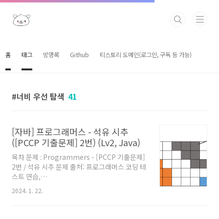
본문 바로가기
홈
태그
방명록
Github
티스토리 도메인(로그인, 구독 등 가능)
너비 우선 탐색
41
[자바] 프로그래머스 - 석유 시추
([PCCP 기출문제] 2번) (Lv2, Java)
목차 문제 : Programmers - [PCCP 기출문제]
2번 / 석유 시추 문제 출처: 프로그래머스 코딩 테
스트 연습,
https://programmers.co.kr/learn/challenges
2024. 1. 22.
필요 알고리즘 탐색 (BFS, DFS 등) 약간의 아이
디어만 있다면 탐색 알고리즘으로 풀 수 있다. 풀
이 우리가 알아야 하는건, 각 열 번호에서 접근 가