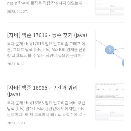
main 함수에 로직을 직접 작성하지 않았는지,
BFS를 계속 진행한다면 좀 귀찮다. 약간의 아이
왜 Scanner를 쓰지 않고 BufferedReader를
디어를 더한다면 BFS 한방에 해결할 수 있다. 아
2023. 11. 27.
사용했는지 등에 대해서는 '자바로 백준 풀 때의
이디어는 생각보다 간단한데, 주어진 격자(이미
팁 및 주의점' 글을 참고해주세요. 백준을 자바로
지 좌측)의 맨위와 맨 ..
풀어보려고 시작하시는 분이나, 백준에서 자바로
풀 때의 팁을 원하시는 분들도 보시는걸 추천드
[자바] 백준 17616 - 등수 찾기 (java)
립니다. 풀이 아이디어 문제이다. 예를들어 10개
목차 문제 : boj17616 필요 알고리즘 그래프 이
의 정수 중 8개 정수의 합이 100인 정수 8개가 존
론, 그래프 탐색 (bfs, dfs) A와 B의 관계를 단방
재하는지 알아내야 한다고 해보자. 직관적으로
향 그래프로 볼 수 있는 직관이 필요한 문제이다.
우린 그냥 나머지 2개의 합이 '전체의합-100'인
※ 제 코드에서 왜 main 함수에 로직을 직접 작
2개가 존재하는지 찾게 될 것이다. 이 문제도 나
2023. 8. 11.
성하지 않았는지, 왜 Scanner를 쓰지 않고
머지의 관점에서 생각해보자. S=A+B+C라고 해
BufferedReader를 사용했는지 등에 대해서는
보자. 이 때 A,B..
'자바로 백준 풀 때의 팁 및 주의점' 글을 참고해
주세요. 백준을 자바로 풀어보려고 시작하시는
[자바] 백준 16965 - 구간과 쿼리
분이나, 백준에서 자바로 풀 때의 팁을 원하시는
(java)
분들도 보시는걸 추천드립니다. 풀이 우선 너비
우선 탐색(BFS)을 모른다면 '이 글'을 참고해보
목차 문제 : boj16965 필요 알고리즘 너비 우선
자. 문제로 주어진 부분을 그래프로 변경해 생각
탐색 (bfs) 뭔가 bfs와 관련없어 보이지만, bfs
해보는 아이디어가 필요한 문제로, 교육적으로도
문제이다! ※ 제 코드에서 왜 main 함수에 로직
상당히 좋은 문제라 생각된다. 우선 'A가 학생 B
을 직접 작성하지 않았는지, 왜 Scanner를 쓰지
2023. 7. 23.
보다 더 잘했다..
않고 BufferedReader를 사용했는지 등에 대해