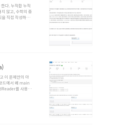
 한다. 누적합 누적
하지 않고, 수학의 중
로직을 직접 작성하지
에 대해서는 '자바로
 시작하시는 분이나,
 : 누적합 + 카운
 대해, x가 입력으
a)
않고 이 문제만의 아
코드에서 왜 main
dReader를 사용했
. 백준을 자바로 풀어
도 보시는걸 추천드립
N^2)이고 비교가
형화된 방식이 아니고