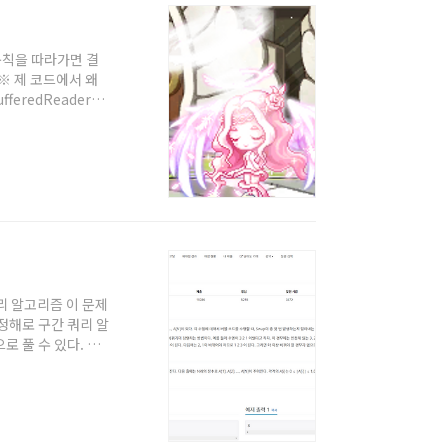
 규칙을 따라가면 결
※ 제 코드에서 왜
feredReader를
주세요. 백준을 자바
 분들도 보시는걸 추
 200-P가 있고,
택하면 된다. 어차피
쿼리 알고리즘 이 문제
 정해로 구간 쿼리 알
로 풀 수 있다. 정
 직접 작성하지 않았
해서는 '자바로 백준
하시는 분이나, 백준
버블 소트의 경우