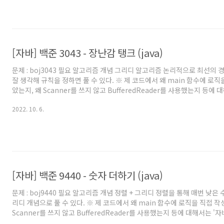
arr[idx]를 제외한 나머지 값들 중 두 개를 합쳐서 arr[idx]가 되는 경우가 
[자바] 백준 3043 - 장난감 탱크 (java)
문제 : boj3043 필요 알고리즘 개념 그리디 알고리즘 논리적으로 최선의
잘 생각해 규칙을 정하면 풀 수 있다. ※ 제 코드에서 왜 main 함수에 로직
았는지, 왜 Scanner를 쓰지 않고 BufferedReader를 사용했는지 등에 
준 풀 때의 팁 및 주의점' 글을 참고해주세요. 백준을 자바로 풀어보려고 시
2022. 10. 6.
준에서 자바로 풀 때의 팁을 원하시는 분들도 보시는걸 추천드립니다. 풀
티어가 좀 애매한것 같다. 일단 풀이 생각하는 과정은 개인적으로 실버4인 2
보다 쉬웠다. 다만 구현은 확실히 이 문제가 더 어렵긴 하다. 그렇다고 플래
같아서 좀 애매한 것 같다. 아무..
[자바] 백준 9440 - 숫자 더하기 (java)
문제 : boj9440 필요 알고리즘 개념 정렬 + 그리디 정렬을 통해 매번 낮은
리디 개념으로 풀 수 있다. ※ 제 코드에서 왜 main 함수에 로직을 직접 
Scanner를 쓰지 않고 BufferedReader를 사용했는지 등에 대해서는 '
및 주의점' 글을 참고해주세요. 백준을 자바로 풀어보려고 시작하시는 분이