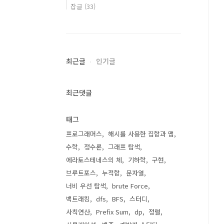
잡글
(33)
최근글
인기글
최근댓글
태그
프로그래머스
해시를 사용한 집합과 맵
수학
정수론
그래프 탐색
에라토스테네스의 체
기하학
구현
브루트포스
누적합
문자열
너비 우선 탐색
brute Force
백트래킹
dfs
BFS
스터디
사칙연산
Prefix Sum
dp
정렬