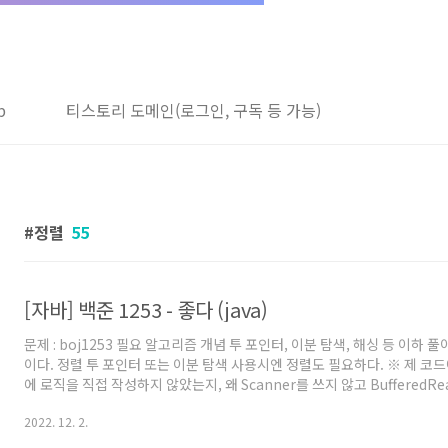
b
티스토리 도메인(로그인, 구독 등 가능)
정렬
55
[자바] 백준 1253 - 좋다 (java)
문제 : boj1253 필요 알고리즘 개념 투 포인터, 이분 탐색, 해싱 등 이하 
이다. 정렬 투 포인터 또는 이분 탐색 사용시엔 정렬도 필요하다. ※ 제 코드
에 로직을 직접 작성하지 않았는지, 왜 Scanner를 쓰지 않고 BufferedR
등에 대해서는 '자바로 백준 풀 때의 팁 및 주의점' 글을 참고해주세요. 백
2022. 12. 2.
고 시작하시는 분이나, 백준에서 자바로 풀 때의 팁을 원하시는 분들도 보
풀이 말로만 적어보면 간단하다. 1. 입력받은 N개의 값을 정렬한다. 2. idx : 0