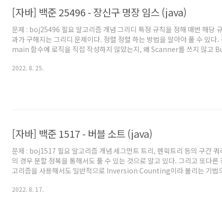
[자바] 백준 25496 - 장신구 명장 임스 (java)
문제 : boj25496 필요 알고리즘 개념 그리디 특정 규칙을 정해 매번 해당
과가 구해지는 그리디 문제이다. 정렬 정렬 하는 방법을 알아야 풀 수 있다. 
main 함수에 로직을 직접 작성하지 않았는지, 왜 Scanner를 쓰지 않고 Buf
사용했는지 등에 대해서는 '자바로 백준 풀 때의 팁 및 주의점' 글을 참고해
2022. 8. 25.
로 풀어보려고 시작하시는 분이나, 백준에서 자바로 풀 때의 팁을 원하시는
천드립니다. 풀이 백준 자바러의 전설 임스님이 만든 문제이다. 남은 피로도가
N개의 정수 Ai가 주어진다. 200-P의 피로도 내에서 가장 많은 Ai 들을 선
Ai들마다 별다른 가중치 ..
[자바] 백준 1517 - 버블 소트 (java)
문제 : boj1517 필요 알고리즘 개념 세그먼트 트리, 펜윅트리 등의 구간 
의 경우 분할 정복을 통해서도 풀 수 있는 것으로 알고 있다. 그리고 또다른
고리즘을 사용해서도 일반적으로 Inversion Counting이라 불리는 기법으
렬 정렬하는 방법을 알아야 한다. ※ 제 코드에서 왜 main 함수에 로직을
2022. 8. 17.
는지, 왜 Scanner를 쓰지 않고 BufferedReader를 사용했는지 등에 대
풀 때의 팁 및 주의점' 글을 참고해주세요. 백준을 자바로 풀어보려고 시작
에서 자바로 풀 때의 팁을 원하시는 분들도 보시는걸 추천드립니다. 풀이 
O(N^2)이 필요하다. 따라서 ..