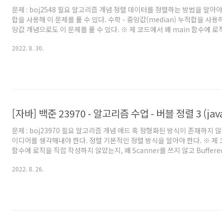
문제 : boj2548 필요 알고리즘 개념 정렬 데이터를 정렬하는 방법을 알아야
합을 사용해 이 문제를 풀 수 있다. 수학 - 중앙값(median) 누적합을 사용
앙값 개념으로도 이 문제를 풀 수 있다. ※ 제 코드에서 왜 main 함수에 
않았는지, 왜 Scanner를 쓰지 않고 BufferedReader를 사용했는지 등
2022. 8. 30.
백준 풀 때의 팁 및 주의점' 글을 참고해주세요. 백준을 자바로 풀어보려고
백준에서 자바로 풀 때의 팁을 원하시는 분들도 보시는걸 추천드립니다. 풀이1
팅 정렬을 이용한 풀이법 cnt[x]를 입력으로 주어진 N개의 수(1~10000)에
로 들어온 횟수라고..
[자바] 백준 23970 - 알고리즘 수업 - 버블 정렬 3 (jav
문제 : boj23970 필요 알고리즘 개념 애드 혹 정형화된 방식이 존재하지 
이디어를 생각해내야 한다. 정렬 기본적인 정렬 방식을 알아야 한다. ※ 제 
함수에 로직을 직접 작성하지 않았는지, 왜 Scanner를 쓰지 않고 Buffere
는지 등에 대해서는 '자바로 백준 풀 때의 팁 및 주의점' 글을 참고해주세요
2022. 8. 26.
보려고 시작하시는 분이나, 백준에서 자바로 풀 때의 팁을 원하시는 분들
니다. 풀이 당연히 직접 버블정렬을 진행하면서 비교할 시, 버블 정렬이 O(
O(N)이므로 O(N^3)이 걸리게되어 시간초과가 나게 된다. 내 경우엔 정
아이디어를 내서 시간을 줄여 O(N^..