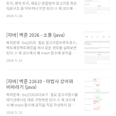
트리, 펜윅 트리, 제곱근 분할법위 알고리즘 혹은
으로 위로 쌓다가 가장 위 1개의 드럼통의 (x,y)
자료구조 중 아무꺼나 쓰면 된다.※ 제 코드에서
를 구하는 문제이다. 그래서 풀이자체는 간단한
왜 main 함수에 로직을 직접 작성하지 않았는
데, N개의 입력이 주어지면 최종적으로 남은게 1
2024. 5. 24.
지, 왜 Scanner를 쓰지 않고 BufferedReader
개일 때 까지 다음을..
를 사용했는지 등에 대해서는 '자바로 백준 풀 때
의 팁 및 주의점' 글을 참고해주세요. 백준을 자바
[자바] 백준 2026 - 소풍 (java)
로 풀어보려고 시작하시는 분이나, 백준에서 자
바로 풀 때의 팁을 원하시는 분들도 보시는걸 추
목차문제 : boj2026 필요 알고리즘브루트포스,
천드립니다. 풀이 세그먼트 트리, 펜윅 트리, 제
백트래킹백트래킹을 써서 모든 경우를 살펴보면
곱근 분할법 등 풀 수 있는 방법은 많다. 아무튼
된다.※ 제 코드에서 왜 main 함수에 로직을 직
단일 업데이트, 범위 쿼리를 유효한 시간 내에 처
접 작성하지 않았는지, 왜 Scanner를 쓰지 않고
리 가능한 코드를 짜면 된다. 이하 코드는 펜윅 트
2024. 5. 23.
BufferedReader를 사용했는지 등에 대해서는
리를 사용해 풀었다. 펜윅트리에 대한 설명은 '이
'자바로 백준 풀 때의 팁 및 주의점' 글을 참고해
글'에서 볼 수..
주세요. 백준을 자바로 풀어보려고 시작하시는
분이나, 백준에서 자바로 풀 때의 팁을 원하시는
[자바] 백준 21610 - 마법사 상어와
분들도 보시는걸 추천드립니다. 풀이 그냥 백트
비바라기 (java)
래킹 섞어서 브루트포스로 해보고 안되면 다른
방법을 찾으려고 했는데 통과됬다. 초기 명분(?)
목차문제 : boj21610더보기 필요 알고리즘시뮬
은 어차피 최악의 경우 K가 62일 경우, 최소로 필
레이션제시된 대로 구현하면 된다.※ 제 코드에
요한 간선은 62*61 = 3782개인데 F가 최대
서 왜 main 함수에 로직을 직접 작성하지 않았는
5600이라서 최악의 경우라도 5600개 중 3782
지, 왜 Scanner를 쓰지 않고 BufferedReader
2024. 5. 23.
개가 쓰여야 되므..
를 사용했는지 등에 대해서는 '자바로 백준 풀 때