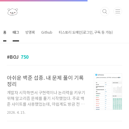
본문 바로가기
홈
태그
방명록
Github
티스토리 도메인(로그인, 구독 등 가능)
BOJ
750
아쉬운 백준 섭종. 내 문제 풀이 기록
정리
개발자 시작하면서 구현력이나 논리력을 키우기
위해 알고리즘 문제를 풀기 시작했었다. 주로 백
준 사이트를 사용했었는데, 아쉽게도 방금 전 섭
종 공지가 올라왔다. 요즘 알고리즘 문제를 거의
2026. 4. 15.
안풀고 있긴하지만 그래도 꽤 많은 문제를 풀었
던 만큼 아쉬운것도 사실이다. 섭종 전에 풀었던
기록을 남겨둘까 해서 포스팅하게 되었다. 뭐 많