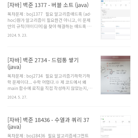
[자바] 백준 1377 - 버블 소트 (java)
은 사람들의 사랑을 받던 사이트인만큼 누군가
물려받아 부활 가능성도 있겠지만, 당장은 모르
목차문제 : boj1377 필요 알고리즘애드혹 (ad-
기도 하고 데이터가 날아갈 수 있으니 한번 올려
hoc)뭔가 알고리즘이 필요한건 아니고, 이 문제
본다. --- 총 1,907문제 해결828 문제 기여 (난이
만의 규칙(아이디어)을 찾아 해결하는 애드혹 문
도 측정에 기여)다이아 5 티어
제이다.※ 제 코드에서 왜 main 함수에 로직을
2024. 9. 23.
직접 작성하지 않았는지, 왜 Scanner를 쓰지 않
고 BufferedReader를 사용했는지 등에 대해서
는 '자바로 백준 풀 때의 팁 및 주의점' 글을 참고
해주세요. 백준을 자바로 풀어보려고 시작하시는
[자바] 백준 2734 - 드럼통 쌓기
분이나, 백준에서 자바로 풀 때의 팁을 원하시는
(java)
분들도 보시는걸 추천드립니다. 풀이 거의 3~4
개월만에 문제를 풀어봤다! 역시 알고리즘이 재
목차문제 : boj2734 필요 알고리즘기하학기하
밌긴하다. 결국 N과 배열이 주어졌을 때, 버블소
학 문제이다... 수학 어렵다.※ 제 코드에서 왜
트가 총 몇 번 돌아야 해결되냐? 를 묻는 문제이
main 함수에 로직을 직접 작성하지 않았는지,
다. 풀이를 말로하면 엄청 쉽긴한데, 아무래도 아
왜 Scanner를 쓰지 않고 BufferedReader를
2024. 5. 27.
이디어 문제다보니 티..
사용했는지 등에 대해서는 '자바로 백준 풀 때의
팁 및 주의점' 글을 참고해주세요. 백준을 자바로
풀어보려고 시작하시는 분이나, 백준에서 자바로
[자바] 백준 18436 - 수열과 쿼리 37
풀 때의 팁을 원하시는 분들도 보시는걸 추천드
립니다. 풀이 입력으로 쓰레기통의 가장 아래에
(java)
있는 N개의 드럼통이 주어진다. 그리고 항상 그
목차문제 : boj18436 필요 알고리즘세그먼트
윗줄에는 N-1개의 드럼통이 있다고 했고, 그런식