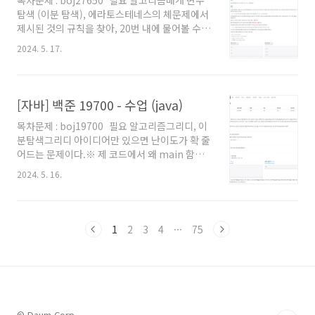
자를 M으로 나누었을 때, 나머지가 모두 같게 되
탐색 (이분 탐색), 에라토스테네스의 체문제에서
는 2이상의 M을 모두 찾는 문제이다. 이 경우, 우
제시된 것의 규칙을 찾아, 20번 내에 물어볼 수
선 가장 큰 M만 찾으면 된다. 왜냐면 나머지 M은
있는 방법을 찾아야 한다.※ 제 코드에서 왜
가장 큰 M의 약수들을 찾아주면 되기 때문이다.
2024. 5. 17.
main 함수에 로직을 직접 작성하지 않았는지,
그럼 문제는 N개의 숫자를 M으로 나누었을 때 나
왜 Scanner를 쓰지 않고 BufferedReader를
머지가 모두 같게 ..
사용했는지 등에 대해서는 '자바로 백준 풀 때의
팁 및 주의점' 글을 참고해주세요. 백준을 자바로
[자바] 백준 19700 - 수업 (java)
풀어보려고 시작하시는 분이나, 백준에서 자바로
목차문제 : boj19700 필요 알고리즘그리디, 이
풀 때의 팁을 원하시는 분들도 보시는걸 추천드
분탐색그리디 아이디어만 있으면 난이도가 확 줄
립니다. 풀이 처음엔 무지성으로 단순히 최대
어드는 문제이다.※ 제 코드에서 왜 main 함수
500만개짜리 배열 만들어두고, 2부터 시작하면
에 로직을 직접 작성하지 않았는지, 왜 Scanner
서 물어보고 1이라고 하면 2의 배수 전부 체크하
2024. 5. 16.
를 쓰지 않고 BufferedReader를 사용했는지 등
는 식으로 생각했었다. 문제는 인터랙티브 문제
에 대해서는 '자바로 백준 풀 때의 팁 및 주의점'
라 틀렸습니다라고 안떴다는 점이..
글을 참고해주세요. 백준을 자바로 풀어보려고
시작하시는 분이나, 백준에서 자바로 풀 때의 팁
1
2
3
4
···
75
을 원하시는 분들도 보시는걸 추천드립니다. 풀
이 하나의 아이디어를 넣으면 난이도가 급하락
하는 좋은 문제이다. 입력받은 h와 k를 h 기준으
로 내림차순으로 정렬한다고 해보자. 그리고 h가
높은 순서대로 확인을 할껀데, 이래도 되는 이유
가 '학생들의 키는 모두 다르다' 라는 조건이 있기
© Daum Corp.