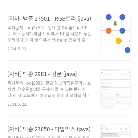
의 팁 및 주의점' 글을 참고해주세요. 백준을 자바
로 풀어보려고 시작하시는 분이나, 백준에서 자
[자바] 백준 27501 - RGB트리 (java)
바로 풀 때의 팁을 원하시는 분들도 보시는걸 추
천드립니다. 풀이 그냥 문제에 제시된대로 구현
목차문제 : boj27501 필요 알고리즘트리 DP
하면 되서 풀이는 필요없을 것 같다. 이하 코드는
(트리 + 동적계획법)트리에서 DP를 사용해 푸는
그냥 풀긴 좀 심심할 것 같아서 2차원 배열을 쓰
문제이다.※ 제 코드에서 왜 main 함수에 로직
지 않고 풀어봤다. 그러니 2차원 배열 안쓰고 푸
을 직접 작성하지 않았는지, 왜 Scanner를 쓰지
는걸 참고하려면 코드를 확인해보자. 각 단계별
2024. 5. 23.
않고 BufferedReader를 사용했는지 등에 대해
로 처리하는 코드는 주석을 달아두었다. 2차원 배
서는 '자바로 백준 풀 때의 팁 및 주의점' 글을 참
열로 문제에 제시된대로 구현..
고해주세요. 백준을 자바로 풀어보려고 시작하시
는 분이나, 백준에서 자바로 풀 때의 팁을 원하시
[자바] 백준 2981 - 검문 (java)
는 분들도 보시는걸 추천드립니다. 풀이 '백준
목차문제 : boj2981 필요 알고리즘유클리드 호
1149 RGB거리' 문제의 트리버전이라고 보면 된
제법, 정수론gcd를 구해서 풀 수 있는 문제이
다. 그러니 저걸 안풀었다면 저것부터 풀어보자.
다.※ 제 코드에서 왜 main 함수에 로직을 직접
1149를 못푸는데 이 문제를 풀 수 있을 가능성은
작성하지 않았는지, 왜 Scanner를 쓰지 않고
없다. 우선 간소화해서 생각해보기 위해, 이 문
2024. 5. 22.
BufferedReader를 사용했는지 등에 대해서는
제를 1149번 문제처럼 트리긴한데 그냥 1차원이
'자바로 백준 풀 때의 팁 및 주의점' 글을 참고해
었다고 생..
주세요. 백준을 자바로 풀어보려고 시작하시는
분이나, 백준에서 자바로 풀 때의 팁을 원하시는
[자바] 백준 27650 - 마법박스 (java)
분들도 보시는걸 추천드립니다. 풀이 N개의 숫
목차문제 : boj27650 필요 알고리즘매개 변수