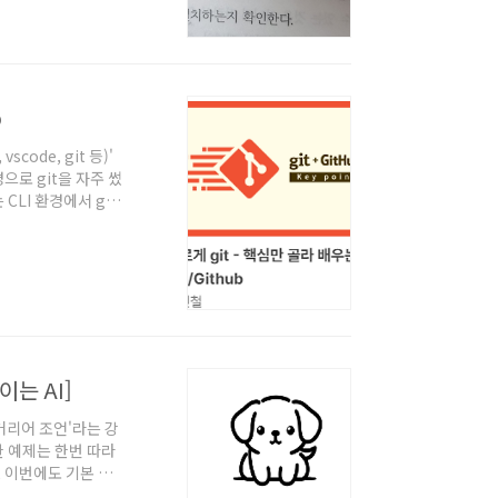
 좋은 예제가 아니라
켰습니다. 그래서 제
다를 수 있습니다.
b
code, git 등)'
으로 git을 자주 썼
CLI 환경에서 git
하기도 하고, 기본적
고싶진 않으니까 기본
 필요한 git 관련
다보니 gi..
는 AI]
커리어 조언'라는 강
한 예제는 한번 따라
 이번에도 기본 배
상태에서, 전체적인