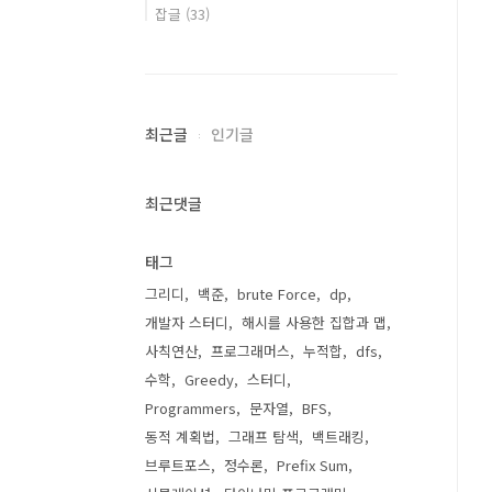
잡글
(33)
최근글
인기글
최근댓글
태그
그리디
백준
brute Force
dp
개발자 스터디
해시를 사용한 집합과 맵
사칙연산
프로그래머스
누적합
dfs
수학
Greedy
스터디
Programmers
문자열
BFS
동적 계획법
그래프 탐색
백트래킹
브루트포스
정수론
Prefix Sum