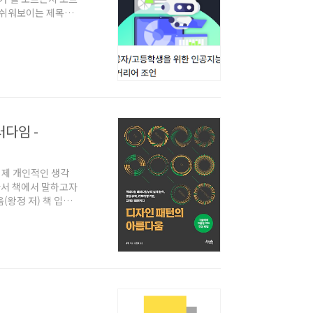
장 쉬워보이는 제목의
 딱이었다. 일단 초
는 느낌이 초반부 강
리고 초반부만 그렇
도 너무 글자를 못알
러다임 -
은 제 개인적인 생각
라서 책에서 말하고자
(왕정 저) 책 입니
적인 정의가 명확하
 생각을 적기위한 사족
 현재 잘못 생각하고
무튼 그러니 책 내용