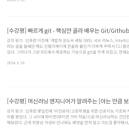
방법 ☆ 예제를 가지고 설명하는 부분이기도 하고, 2.3에 나온 예제가 그리
고 생각하다보니, 내용 정리 시 책에 쓰여진 말을 제 생각대로 많이 축약 시
가 잘못 이해한 경우, 2.3의 내용정리 부분은 책이 전달하고자 하는 내용과 
예제 소개와 난이도 분석 HTTP 인..
[수강평] 빠르게 git - 핵심만 골라 배우는 Git/Githu
강의 링크 : 인프런 이전에 '개발자 윈도우 세팅 (WSL 서브 리눅스, IntelliJ, vs
라는 글을 쓸때만 해도 인텔리제이에 콘솔창 붙인거 이쁘게 꾸며서 CLI 환경
었다. 그러다가 그냥 IDE에서 제공하는 기능으로 git을 쓰게 되었고, 현재는 
명령어를 많이 까먹었다. 그렇다고 git documentation 보기엔 너무 과
2024. 3. 10.
으론 IDE에서 제공하는 기능 계속 쓸꺼긴 한데, 그래도 CLI 명령어도 잊
명령어들만 다시 리마인드 해보자는 생각에 구매해서 보게 되었다. 강의는 딱
명령어들에 대해 잘 설명해줘서 좋았다. 원격 저장소(github)도 함께 설명하
[수강평] 머신러닝 엔지니어가 알려주는 [아는 만큼 보이
강의 링크 : 인프런 몇일전에 '비전공자/고등학생을 위한 인공지능 기초와 
의를 봤었다. 그 사이에 파이썬(파이썬 거의 처음)으로 머신러닝하는 간단
해보았다. 근데 취향상 가성비 안나와도 배경을 먼저 알고 가는걸 좋아해서,
경을 알기위한 강의를 하나 더 들어보게 되었다. 인공지능을 아예 모르는 