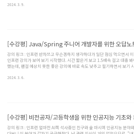
2024. 3. 9.
틀을 잡기에 좋은 강의였다. 얕더라도, 복잡하지 않게 딱 필요한 내용만 pp
손글씨 및 직접 그린 그림이라 엄청 편하게 볼 수 있었다. 직전에 들었던 강
했어서, 이걸 먼저 들었으면 이전에 봤던 강의를 듣기 더 좋았을 것 같다는 
튼 대강 배경은 안 것 같으니 언제가 될진 모르겠..
[수강평] Java/Spring 주니어 개발자를 위한 오답노
강의 링크 : 인프런 반차쓰고 무슨겜하지 생각하다가 일단 점심 먹으면서 
인프런 강의가 보여 보기 시작했다. 시간 짧은거 보고 1.5배속 걸고 대충 
했는데, 왠걸 예상치 못한 좋은 강의에 바로 속도 낮추고 필기하면서 보기 
의 2배는 넘게 걸린 것 같다 ㅋㅋ. 강의가 맘에 들어 안쉬고 지금까지 풀로
2024. 3. 6.
내 반차는 날아갔지만, 그럼에도 아까운 기분은 없다. 난이도는 개인적으로 
가장 어려웠던 것 같다. 그럼에도 듣기 좋았다. 사실 섹션1은 대강 보고 있
잡고 보기 시작한 것 같다. 테스트쪽 설명 또한 전반적으로 맘에 들었다. 내
트가 잘 이해가 안됬는데, 그 부분도 집어..
[수강평] 비전공자/고등학생을 위한 인공지능 기초와
강의 링크 : 인프런 얼마전 AI쪽 석사중인 친구와 술 마시며 인공지능 분야
다보니 이 분야가 갑자기 궁금해졌다. 난 관련 지식이 거의 없었으므로, "내