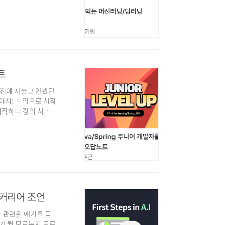
t에 적혀있고, 모두
의보다 훨씬 듣기 편
생각이 들었다. 아무
트
이전에 사놓고 안봤던
봐야지! 느낌으로 시작
시작하니 강의 시간
 보게되버렸다. 결국
섹션2 OOP 부분이
었는데, 섹션2부터 각
 경우에도 통합 테스
 커리어 조언
와 관련된 얘기를 듣
가 뭘 모르는지 모르