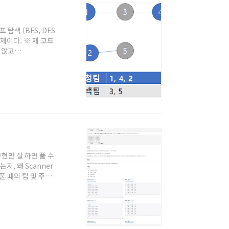
프 탐색 (BFS, DFS
제이다. ※ 제 코드
 않고
및 주의점' 글을 참고
풀 때의 팁을 원하시
. 별 어려움 없이
 마다 겹치는게 있는지
구현만 잘 하면 풀 수
지, 왜 Scanner
풀 때의 팁 및 주의
에서 자바로 풀 때
동작하도록 구현만 해
reme (백준
끔하게 한번 짜보면