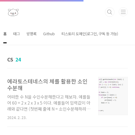
본문 바로가기
홈
태그
방명록
Github
티스토리 도메인(로그인, 구독 등 가능)
CS
24
에라토스테네스의 체를 활용한 소인
수분해
어떠한 수 N을 수인수분해한다고 해보자. 예를들
어 60 = 2 x 2 x 3 x 5 이다. 예를들어 입력값이 아
래와 같다면 (첫번째 줄에 N = 소인수분해하려는
수의 갯수, 두번째 줄에 소인수분해하려는 수 kn
2024. 2. 23.
/ N은 1 ~ 1,000,000, kn은 2 ~ 5,000,000) N
k1 k2 k3... 5 5 4 45 64 54 다음과 같이 각각 한
줄로 소인수분해한 값을 출력해야 한다고 해보