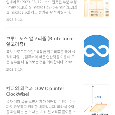
업데이트 : 2023-05-12 - 코드 잘못된 부분 수정
patterns: 헤드퍼스트 디자인패턴 스터디 진행
( min(p1,p2) ≤ max(q1,q2) && min(q1,q2)
하면서 각 패턴별 문제점이 있 헤드퍼스트 디자
≤ max(p1,p2) 라고 설명은 잘 적어뒀으나, 올
인패턴 스터디 진행하면서 각 패턴별 문제점이
린 코드가 잘못됬었음.)
있는 코드부터 개선되는 코드까지 짜보기 위한
2023. 5. 12.
line1.p1.compareTo(line2.p2)
레포 - Gi..
브루트포스 알고리즘 (Brute force
알고리즘)
목차 브루트포스란? 복잡한 알고리즘을 굳이 생
각하지않고, 컴퓨터의 빠른 연산력을 이용해 모
든 경우를 다 살펴보는 것을 의미합니다. brute
force, BF, 완전탐색(exhaustive search), 완
2023. 3. 15.
탐 정도로 불립니다. 설명을 위해 코딩테스트와
비슷한 형태의 문제로 예를들겠습니다. N개의 숫
자를 입력받아 이 중 임의의 3개의 수를 골랐을
벡터의 외적과 CCW (Counter
때, 세 수의 합이 S인 모든 경우의 수를 구하여라.
입력은 첫째줄에 공백을 기준으로 순서대로 N과
ClockWise)
S가 주어진다. (3 ≤ N ≤ 20, lSl ≤ 1,000,000)
목차 여러 글을 보면서 제가 이해할 수 있는 수준
두번째줄에는 N개의 정수가 공백을 기준으로 주
까지 공부하고 정리한 내용입니다. 따라서 수학
어지며, 각 정수의 절대값은 1,000,000을 넘지
을 파볼려는 분 보다는, 기하 알고리즘 풀이를 위
않는다.(제한시간1초) 예를들어 만약 입력이 아