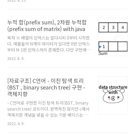
시려면 References의 잘써둔 글들을 참고해주
세요. 그나마 이 글의 장점이라면 제가 수학에 매
우 약하기 떄문에 제가 이해한 방식으로 적어두
누적 합(prefix sum), 2차원 누적합
면 다른 분들은 훨씬 금방 이해하심. 틀린거 있으
면 알려주세요! ※ 용어 : 이하 글에서 구간합은
(prefix sum of matrix) with java
'A부터 B까지의 합', 누적합은 '1부터 N까지의
목차 ※ 배열의 인덱스는 알다시피 0부터 시작한
합', 누적합 알고리즘은 prefix sum 알고리즘을
다. 예를들어 N개의 데이터가 있다면 0번 인덱스
뜻합니다. ※ 기본적으로 중간 중간에 있는 코드
부터 N-1번 인덱스까지 존재한다. 다만 구현에
예시는 c++, java 모두 통용되는 코드로 작성했
있어 누적 합을 구현할 때는 인덱스 1번부터 사용
습니다. 어차피 구현이 간단한 부분들이므로 어
2022. 8. 9.
하는게 훨씬 편하다. 즉, N개의 데이터가 존재할
떤 언어를 사용하던지 이..
경우, N+1크기의 배열을 만든 후 1번 인덱스부터
N번 인덱스까지를 사용하는게 구현하기 편하다.
[자료구조] C언어 - 이진 탐색 트리
따라서 이하 글에서는 후자의 방식을 사용해 서
술한다. ※ 코드는 자바 기준으로 작성했지만, 어
(BST , binary search tree) 구현 -
려운 코드가 아니므로 다른 언어 사용자도 문제
객체지향
없이 볼 수 있어요. 누적 합 (prefix sum) 1. 반복
- C언어로 구현한 이진 탐색 트리(BST, binary
문으로 구간 합을 구할때의 문제점 특정 구간의
search tree) 코드이다. 완벽하진 않지만 c에서
합을 구하는 경우를 생각해보자. 예를들어 백준
객체지향 개념을 넣을 수 있는 기본 베이스는 마
의 구간 합 구하기 4 문제를 보자. 최대 10만개짜
련해둔 코드이다. - 재귀를 사용한 버전과, 그렇
리 배열에서, 최대 10만개의..
2022. 4. 9.
지 않은 버전 두 가지 종류가 함께 들어있다.(각각
따로 빼내도 된다.) 사용예시처럼 구분해서 사용