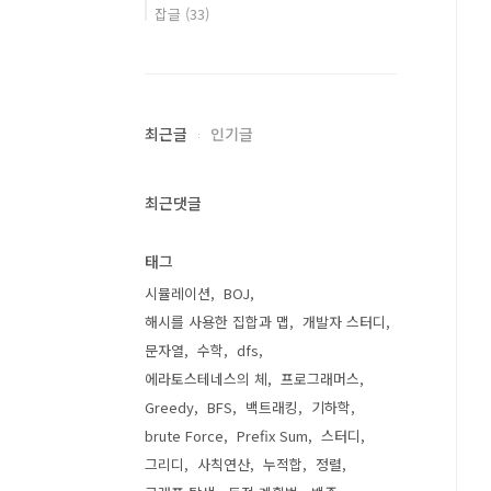
잡글
(33)
최근글
인기글
최근댓글
태그
시뮬레이션
BOJ
해시를 사용한 집합과 맵
개발자 스터디
문자열
수학
dfs
에라토스테네스의 체
프로그래머스
Greedy
BFS
백트래킹
기하학
brute Force
Prefix Sum
스터디
그리디
사칙연산
누적합
정렬