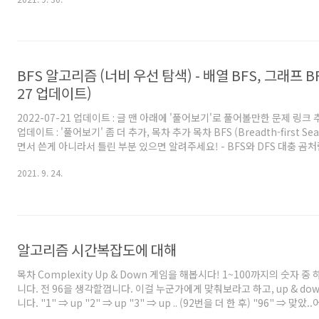
이터를 순서대로 넣어 만든 자료구조이다. 리스트는 메모리 상에 데이터가
지 않는다. 'data = [12. 3. 11. -2]'를 배열과 리스트로 표현해보겠다.
에 순서대로 들어가 있는 것이 배열, 아래쪽에 메모리상에 흩뿌려져 있는 것
때 배열..
BFS 알고리즘 (너비 우선 탐색) - 배열 BFS, 그래프 BFS
27 업데이트)
2022-07-21 업데이트 : 글 맨 아래에 '풀어보기'로 풀어볼만한 문제 링크 추가
업데이트 : '풀어보기' 좀 더 추가, 목차 추가 목차 BFS (Breadth-first S
면서 쓴게 아니라서 틀린 부분 있으면 알려주세요! - BFS와 DFS 대충 곰
떠 있다. 편의상 이 섬을 20등분해서 격자 형태로 구역을 나누었다. 이제 
2021. 9. 24.
장에서 왼쪽귀)부터 출발해서 섬 전체를 둘러보려 한다. 둘러보는 방법은 
있다. 빨간 숫자는 둘러본 순서를 뜻한다. (0 부터 19까지) A처럼 자신과
로 살펴볼수도 있다. 격자형태로 나누었으므로 Manhattan Distance (Tax
알고리즘 시간복잡도에 대해
목차 Complexity Up & Down 게임을 해봅시다! 1~100까지의 숫자
니다. 전 96을 생각할껍니다. 이걸 누군가에게 맞춰보라고 하고, up & d
니다. "1" ⇒ up "2" ⇒ up "3" ⇒ up .. (92번을 더 한 후) "96" ⇒ 맞
람은 없을껍니다! 다들 자연스럽게 아래와 같이 물어볼꺼에요. "50" ⇒ up "7