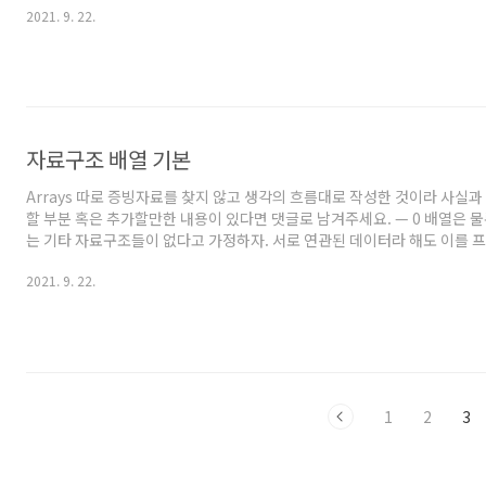
2021. 9. 22.
⇒ up "93" ⇒ up "96" ⇒ 맞았어! 이걸 다르게 표현해보겠습니다. 우선
본 전자의 경우를 보겠습니다. 1~100까지의 100개를 N개라 표현하겠습니다
각한 숫자가 100이라면(= 생각한 숫자가 N이라면) 최악의 경우로, 100번 물
자료구조 배열 기본
Arrays 따로 증빙자료를 찾지 않고 생각의 흐름대로 작성한 것이라 사실과 
할 부분 혹은 추가할만한 내용이 있다면 댓글로 남겨주세요. — 0 배열은 
는 기타 자료구조들이 없다고 가정하자. 서로 연관된 데이터라 해도 이를
기 위해 취할 방법은 변수를 여러개 만드는 것이다. 오늘의 기온 데이터를
2021. 9. 22.
시간 순서에 따라 676개로 나눈걸 표현해보자. int a = 10; int b = 13; int c = 1
21; 676개의 데이터를 표현하긴 했지만, 이해하기 힘든 코드가 될 것이고
도 길어질것이고, 변수명 창작의 고통(어제날짜 기온도 표현하려면?)도 따른다
을 좀 바꿔서 어차..
1
2
3