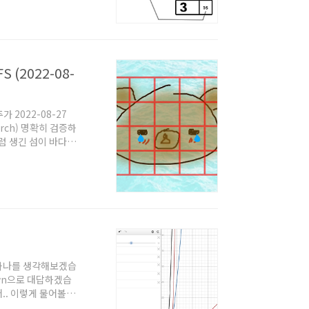
 어디에 있던 신경쓰
 위의 정갈하게 메모리상
이 리스트이다. 이
 (2022-08-
 2022-08-27
earch) 명확히 검증하
처럼 생긴 섬이 바다에
우측상단의 귀(곰 입
여러가지가 있을 수
 가까운 곳부터 순서대
icab Geome..
 중 하나를 생각해보겠습
own으로 대답하겠습
았..어.. 이렇게 물어볼사
5" ⇒ up "87"