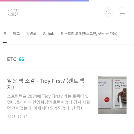
본문 바로가기
홈
태그
방명록
Github
티스토리 도메인(로그인, 구독 등 가능)
ETC
66
읽은 책 소감 - Tidy First? (켄트 백
저)
스프링캠프 2024때 Tidy First? 라는 트랙이 있
었다.옮긴이인 안영회님의 트랙이었다.당시 사뒀
던 책이었는데, 이제서야 읽게되었다. 난 좀 더 작
가의 편파적인 생각이 드러나는 책을 좋아한다.
2025. 12. 18.
애초에 남의 주장을 곧이곧대로 듣는 편은 아니
라서, 그래야 좀 더 내가 반박의견도 내보면서 재
밌게 읽는편이다. 그런 의미에서 tidy first? 는