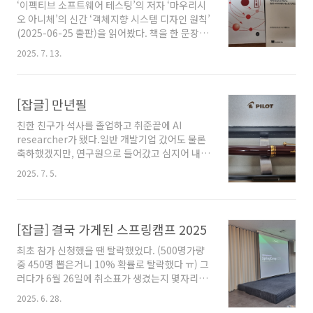
‘이펙티브 소프트웨어 테스팅’의 저자 ‘마우리시
지점을 잘 적어주신 저자분들도 계신다. 예를들
오 아니체’의 신간 ‘객체지향 시스템 디자인 원칙’
어 아래와 같은 내용들이다.‘왜’ 보다는 ‘무슨’,
(2025-06-25 출판)을 읽어봤다. 책을 한 문장으
‘어떤’을 써봐라.왜 그렇게 짰어요?(X) 무슨 이유
로 정리해보자면 다음과 같다.“결합도를 낮추고
가 있었나요?(O) 어떤 고민 끝에 그렇게 결정했
2025. 7. 13.
추상화하는 법 알려줄께!” 영어 원제는 ‘Simple
나요?(O) 내 ..
Object Oriented Design’ 인데, 한국어로 번역
하면서 ‘객체지향 시스템 디자인 원칙’이라는 다
[잡글] 만년필
소 거창한 제목이 붙었다. 개인적으로 원제가 더
이 책의 성격을 잘 드러낸다고 느꼈다. 기본적으
친한 친구가 석사를 졸업하고 취준끝에 AI
로 클린 아키텍처, DDD에 대한 지식이 있어야 수
researcher가 됐다.일반 개발기업 갔어도 물론
월하게 읽을 수 있는 책이다. 애그리거트 루트 등
축하했겠지만, 연구원으로 들어갔고 심지어 내
의 관련 용어가 별다른 설명 없이 자주 나온다. 또
대학교때 꿈과 같은 곳에 들어갔다.당시 나도 연
한 좀 더 공통화해서 설명하느라 배경지식이 없
2025. 7. 5.
구보고서 제출하러 가봤었는데, 그 때 담당자분
으면 뭘 말하는지 알기 힘들 수 있어 보인다. 즉,..
과 밥먹으면서 "학사는 물론이고 석사 조차도 인
턴으로 잘 안쓴다"고 말했던게 기억난다. 친구 대
단해.. 그래서 뭔가 선물해주고 싶었는데 만년필
[잡글] 결국 가게된 스프링캠프 2025
이 생각났다. 물론 펜과 가장 안어울리는 AI 연구
최초 참가 신청했을 땐 탈락했었다. (500명가량
원이지만 그래도 만년필은 뭔가 시대를 거슬러
중 450명 뽑은거니 10% 확률로 탈락했다 ㅠ) 그
'지식'에 대한 상징성을 나타내므로 적절하다고
러다가 6월 26일에 취소표가 생겼는지 몇자리가
생각했다. 연구원이니 서명같은건 할테니 서명할
나와서 결국 갈 수 있었다. 사정상 중간에 나와서
때 멋있으라는 의미도 있었다. 아무튼 이 글은 선
2025. 6. 28.
강의에 대한 리뷰는 나중에 영상 올라오면 생각
물줬다고 쓴 글은 아니고, 문제는 나도 선물준거