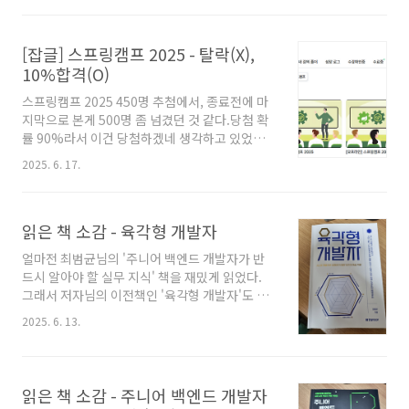
해봐야겠다. 굿즈 얘기라도 해보면 다음과 같다.
랑 같은걸로 질렀다는 부분이다 ㅋㅋ선물줄 때
aws 2종류는, aws 관련 이벤트 참여하면 받을
써봤..
수 있다. 파우치랑 양말, 키링중에 선택이다. 나머
[잡글] 스프링캠프 2025 - 탈락(X),
지는 스프링캠프 2025 굿즈다. 제일 맘에 드는건
10%합격(O)
역시 키캡인데, 무려 누르면 불빛이 나온다!
스프링캠프 2025 450명 추첨에서, 종료전에 마
지막으로 본게 500명 좀 넘겼던 것 같다.당첨 확
률 90%라서 이건 당첨하겠네 생각하고 있었더
니 ㅠㅠ 행복회로 ON해서 탈락이 아니라 10%
2025. 6. 17.
합격! 특히 딴거보다 최애 저자인 조영호님을 못
뵙게되어 아쉽다.작년에 뵜을땐 오브젝트책에 사
인 받아서, 이번엔 기회 있으면 객사오책에 받고
읽은 책 소감 - 육각형 개발자
싶었는데!!
얼마전 최범균님의 '주니어 백엔드 개발자가 반
드시 알아야 할 실무 지식' 책을 재밌게 읽었다.
그래서 저자님의 이전책인 '육각형 개발자'도 읽
어보게되었다. 육각형 개발자 표지를 보고 바로
2025. 6. 13.
생각난건 알고리즘 그래프였다. 사람마다 좋아하
는 알고리즘 특색이 드러나는편인데, 내 경우 '기
하학'쪽이 확실히 무너져있다 ㅋㅋ. 수학 좋아하
는 사람들은 math쪽만 엄청 높아서 화살표모양
읽은 책 소감 - 주니어 백엔드 개발자
이기도 하다. 그리고 고티어로 갈수록 확실히 모