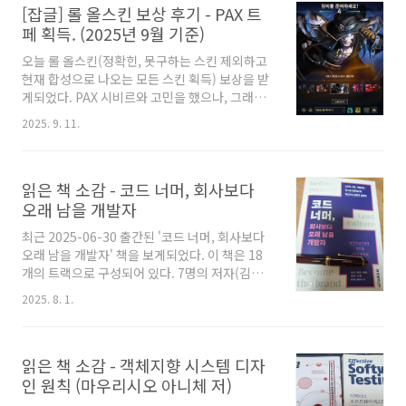
[잡글] 롤 올스킨 보상 후기 - PAX 트
약간 아쉬운 책이었다. 물론 전반적으로 인사이
트가 될 부분도 있고, 분명 좋은 책은 맞다. 그냥
페 획득. (2025년 9월 기준)
내 취향의 문제이다. 책 제목 tidy first?를 보고
오늘 롤 올스킨(정확힌, 못구하는 스킨 제외하고
난 "당연히 상황마다 다르지 않나?" 생각했다. 그
현재 합성으로 나오는 모든 스킨 획득) 보상을 받
래서 기대했다. 켄트백씨는 얼마나 멋지게 설명
게되었다. PAX 시비르와 고민을 했으나, 그래도
해줄까? 하지만 책의 결론은 편파적이지 않았다.
상징성에서 PAX 트페가 제일 좋다고 생각해서
이 부분에서 아쉬웠다. 난 내가 생각한 것과 동일
2025. 9. 11.
PAX 트페로 골랐다. 우선 현재 스킨수가 엄청나
하지 않아도..
게 많아진만큼, 사실 비효율적이긴 하다. 기존 스
킨이 많지 않은 상태에서 맘먹고 올스킨 보상을
읽은 책 소감 - 코드 너머, 회사보다
노리기엔 무리가 많아보인다. 기존 어느정도 스
킨갯수 되던 사람이 도전할만할 것 같다. 일단 얻
오래 남을 개발자
은 기분은, 시원섭섭하다. 딴건 아니고, "이럴꺼
최근 2025-06-30 출간된 '코드 너머, 회사보다
면 예전에할껄" 이라는 생각때문이다 ㅋㅋㅋ 꾸
오래 남을 개발자' 책을 보게되었다. 이 책은 18
준히 스킨은 수집했었는데, "하 뭘 롤에 더 질러?
개의 트랙으로 구성되어 있다. 7명의 저자(김상
올스킨은 무리지" 마인드가 여러번 반복되다보
기, 배문교, 이동현, 이상아, 이수형, 차지현, 황성
니 이렇게 됐다. 예전에 했으면 훨씬 더 쉽게 가능
2025. 8. 1.
재)가 2~3개 트랙씩 작성한 독특한 구조의 책이
했을꺼다. 아무튼 이 보상 자체가 ..
다. 읽으면서 든 생각은 마치 여러 컨퍼런스를 한
책에 모아둔 느낌이었다. 전반적으로 기술적인
읽은 책 소감 - 객체지향 시스템 디자
얘기보다는 소프트 스킬, 개발문화, 퍼스널 브랜
딩 등에 대한 다소 추상적으로 느껴질 수 있는 내
인 원칙 (마우리시오 아니체 저)
용들이 많다. 물론 구체적으로 실천해볼 수 있는