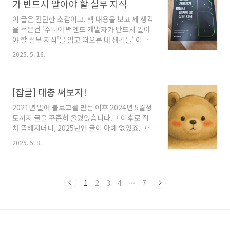
가 반드시 알아야 할 실무 지식
든 태그에 대해 평탄화되어서 이쁜 8각형을 그리
게 된다. 저자분도 이 책에서 너무 구현 기술만 생
이 글은 간단한 소감이고, 책 내용을 보고 제 생각
각하지 말고, 다른 역량도 키워보라고 얘기해주
을 적은건 '주니어 백엔드 개발자가 반드시 알아
신다. 각 챕터의 제목만 보면 다음과 같다.- 구현
야 할 실무 지식'을 읽고 떠오른 내 생각들' 이 글
기술과 학습- 소프트웨어 가치와 비용- 코드 이
에 있습니다. 난 객체지향 설계가 재밌다. 그러다
2025. 5. 16.
해- 응집도와 결합도- 리펙터링- 테스트- 아..
보니 자연스레 DDD를 접했고, 조영호님의 DDD
오프라인 강의도 찾아다니는 등 관심이 많았다.
또 그러다보니 당연하게도 '도메인 주도 개발 시
[잡글] 대충 써보자!
작하기' 라는 책도 읽었었다. 딱봐도 저자분이 고
수라는 생각이 드는 좋은 내용의 책이었고, 그렇
2021년 말에 블로그를 만든 이후 2024년 5월정
게 '최범균'님의 이름도 머리에 남았다. 2025년
도까지 글을 꾸준히 올렸었습니다.그 이후로 점
4월 28일 출간된 최범균님의 신간 '주니어 백엔
차 뜸해지더니, 2025년엔 글이 아예 없었죠.그간
드 개발자가 반드시 알아야 할 실무 지식' 책이 발
약 1년동안 약간의 매너리즘과 부담감 때문에 블
간된걸 5월 4일에 알았고, 바로 구매해서 방금 전
2025. 5. 8.
로그에 글을 올리지 못했던 것 같습니다.주변 사
부 읽었다. 기존 내 기준 최고의 선생님을 손가락
람들이 하나둘 제 블로그를 알게되다보니 글 하
에 꼽아보자면 조영호님..
나를 써도 조심하게 되고, 혹시 틀린 내용이 있을
까 여러번 검증하고 그랬던 것 같아요.또 못해도
1
2
3
4
···
7
일주일에 몇번은 올려야한다! 이런 스스로 만든
쓸데없는 압박감도 있었던 것 같습니다. 다시 초
심으로 돌아가 그냥 대충 생각나는거 대충 생각
날 때 글을 써보고자 합니다.